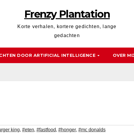
Frenzy Plantation
Korte verhalen, kortere gedichten, lange
gedachten
CHTEN DOOR ARTIFICIAL INTELLIGENCE
OVER MI
rger king
,
#eten
,
#fastfood
,
#honger
,
#mc donalds