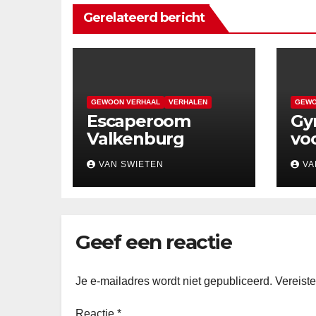
Gerelateerd bericht
GEWOON VERHAAL
VERHALEN
GEWO
Escaperoom
Gy
Valkenburg
voo
VAN SWIETEN
VA
Geef een reactie
Je e-mailadres wordt niet gepubliceerd.
Vereist
Reactie
*