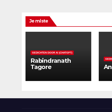
Je miste
GEDICHTEN DOOR AI (CHATGPT)
Rabindranath
GEDI
Tagore
An