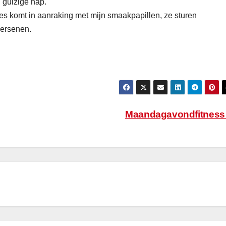
 gulzige hap.
es komt in aanraking met mijn smaakpapillen, ze sturen
hersenen.
Maandagavondfitnes