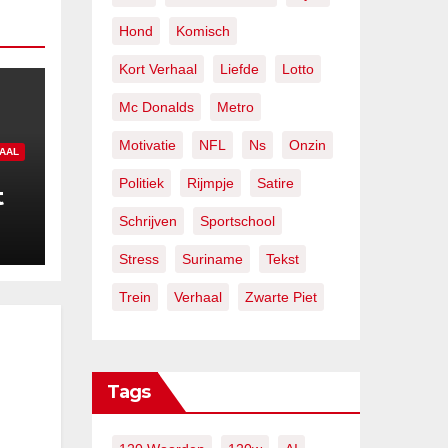
Hond
Komisch
Kort Verhaal
Liefde
Lotto
Mc Donalds
Metro
Motivatie
NFL
Ns
Onzin
AAL
Politiek
Rijmpje
Satire
t
Schrijven
Sportschool
Stress
Suriname
Tekst
Trein
Verhaal
Zwarte Piet
Tags