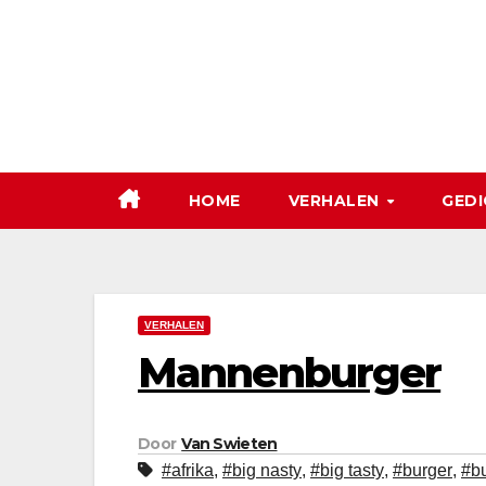
Ga
naar
de
inhoud
HOME
VERHALEN
GEDI
VERHALEN
Mannenburger
Door
Van Swieten
#afrika
,
#big nasty
,
#big tasty
,
#burger
,
#bu