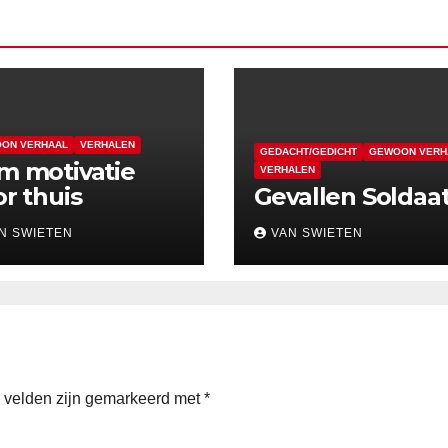
ON VERHAAL
VERHALEN
GEDACHT/GEDICHT
GEWOON VERH
m motivatie
VERHALEN
r thuis
Gevallen Soldaa
N SWIETEN
VAN SWIETEN
e velden zijn gemarkeerd met
*