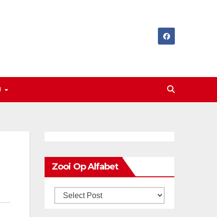
J
Zooi Op Alfabet