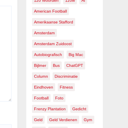
120 Woorden
120w
AI
American Football
Amerikaanse Stafford
Amsterdam
Amsterdam Zuidoost
Autobiografisch
Big Mac
Bijlmer
Bus
ChatGPT
Column
Discriminatie
Eindhoven
Fitness
Football
Foto
Frenzy Plantation
Gedicht
Geld
Geld Verdienen
Gym