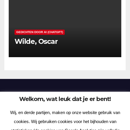
GEDICHTEN DOOR AI (CHATGPT)
Wilde, Oscar
Welkom, wat leuk dat je er bent!
Frenzy Plantation
Wij, en derde partijen, maken op onze website gebruik van
Korte verhalen, kortere gedichten, lange gedachten
cookies. Wij gebruiken cookies voor het bijhouden van