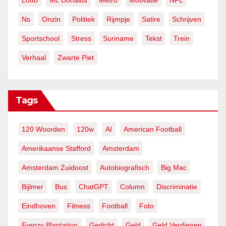
Lotto
Mc Donalds
Metro
Motivatie
NFL
Ns
Onzin
Politiek
Rijmpje
Satire
Schrijven
Sportschool
Stress
Suriname
Tekst
Trein
Verhaal
Zwarte Piet
Tags
120 Woorden
120w
AI
American Football
Amerikaanse Stafford
Amsterdam
Amsterdam Zuidoost
Autobiografisch
Big Mac
Bijlmer
Bus
ChatGPT
Column
Discriminatie
Eindhoven
Fitness
Football
Foto
Frenzy Plantation
Gedicht
Geld
Geld Verdienen