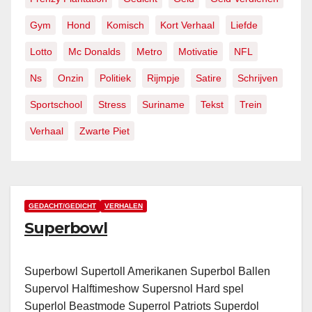
Gym
Hond
Komisch
Kort Verhaal
Liefde
Lotto
Mc Donalds
Metro
Motivatie
NFL
Ns
Onzin
Politiek
Rijmpje
Satire
Schrijven
Sportschool
Stress
Suriname
Tekst
Trein
Verhaal
Zwarte Piet
GEDACHT/GEDICHT
VERHALEN
Superbowl
Superbowl Supertoll Amerikanen Superbol Ballen
Supervol Halftimeshow Supersnol Hard spel
Superlol Beastmode Superrol Patriots Superdol