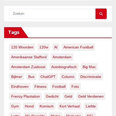
Tags
120 Woorden
120w
AI
American Football
Amerikaanse Stafford
Amsterdam
Amsterdam Zuidoost
Autobiografisch
Big Mac
Bijlmer
Bus
ChatGPT
Column
Discriminatie
Eindhoven
Fitness
Football
Foto
Frenzy Plantation
Gedicht
Geld
Geld Verdienen
Gym
Hond
Komisch
Kort Verhaal
Liefde