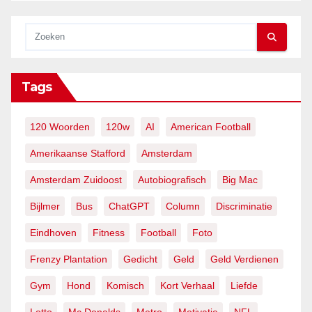
Tags
120 Woorden
120w
AI
American Football
Amerikaanse Stafford
Amsterdam
Amsterdam Zuidoost
Autobiografisch
Big Mac
Bijlmer
Bus
ChatGPT
Column
Discriminatie
Eindhoven
Fitness
Football
Foto
Frenzy Plantation
Gedicht
Geld
Geld Verdienen
Gym
Hond
Komisch
Kort Verhaal
Liefde