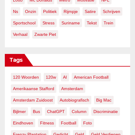
Lotto
Mc Donalds
Metro
Motivatie
NFL
Ns
Onzin
Politiek
Rijmpje
Satire
Schrijven
Sportschool
Stress
Suriname
Tekst
Trein
Verhaal
Zwarte Piet
Tags
120 Woorden
120w
AI
American Football
Amerikaanse Stafford
Amsterdam
Amsterdam Zuidoost
Autobiografisch
Big Mac
Bijlmer
Bus
ChatGPT
Column
Discriminatie
Eindhoven
Fitness
Football
Foto
Frenzy Plantation
Gedicht
Geld
Geld Verdienen