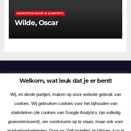
GEDICHTEN DOOR AI (CHATGPT)
Wilde, Oscar
Welkom, wat leuk dat je er bent!
Frenzy Plantation
Wij, en derde partijen, maken op onze website gebruik van
Korte verhalen, kortere gedichten, lange gedachten
cookies. Wij gebruiken cookies voor het bijhouden van
statistieken (de cookies van Google Analytics zijn volledig
geanonimiseerd), om voorkeuren op te slaan, maar ook voor
marketingdoeleinden. Door op 'Zelf instellen' te klikken, kun je