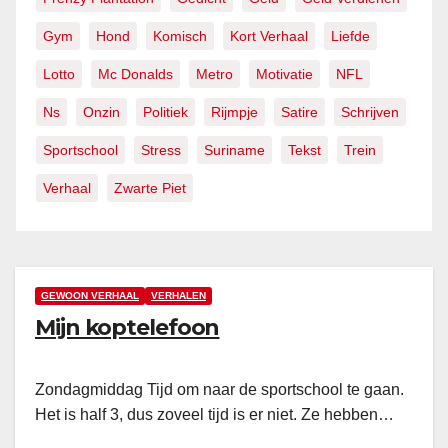
Gym
Hond
Komisch
Kort Verhaal
Liefde
Lotto
Mc Donalds
Metro
Motivatie
NFL
Ns
Onzin
Politiek
Rijmpje
Satire
Schrijven
Sportschool
Stress
Suriname
Tekst
Trein
Verhaal
Zwarte Piet
GEWOON VERHAAL
VERHALEN
Mijn koptelefoon
Zondagmiddag Tijd om naar de sportschool te gaan.
Het is half 3, dus zoveel tijd is er niet. Ze hebben…