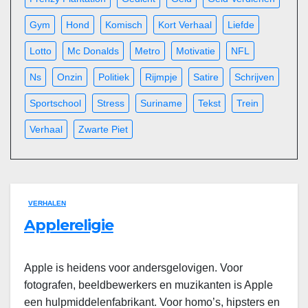
Gym
Hond
Komisch
Kort Verhaal
Liefde
Lotto
Mc Donalds
Metro
Motivatie
NFL
Ns
Onzin
Politiek
Rijmpje
Satire
Schrijven
Sportschool
Stress
Suriname
Tekst
Trein
Verhaal
Zwarte Piet
VERHALEN
Applereligie
Apple is heidens voor andersgelovigen. Voor
fotografen, beeldbewerkers en muzikanten is Apple
een hulpmiddelenfabrikant. Voor homo’s, hipsters en