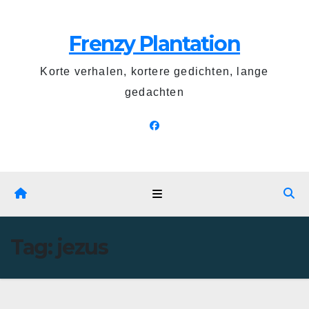
Ga
naar
Frenzy Plantation
de
inhoud
Korte verhalen, kortere gedichten, lange
gedachten
Tag:
jezus