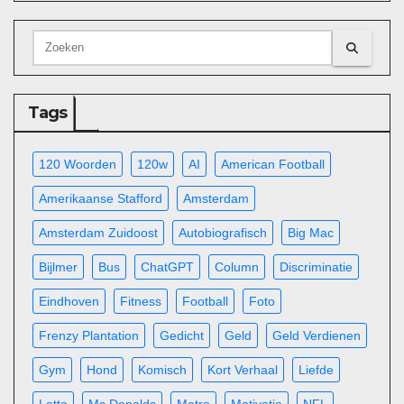
Tags
120 Woorden
120w
AI
American Football
Amerikaanse Stafford
Amsterdam
Amsterdam Zuidoost
Autobiografisch
Big Mac
Bijlmer
Bus
ChatGPT
Column
Discriminatie
Eindhoven
Fitness
Football
Foto
Frenzy Plantation
Gedicht
Geld
Geld Verdienen
Gym
Hond
Komisch
Kort Verhaal
Liefde