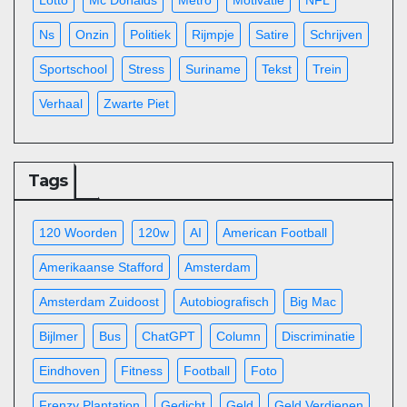
Lotto
Mc Donalds
Metro
Motivatie
NFL
Ns
Onzin
Politiek
Rijmpje
Satire
Schrijven
Sportschool
Stress
Suriname
Tekst
Trein
Verhaal
Zwarte Piet
Tags
120 Woorden
120w
AI
American Football
Amerikaanse Stafford
Amsterdam
Amsterdam Zuidoost
Autobiografisch
Big Mac
Bijlmer
Bus
ChatGPT
Column
Discriminatie
Eindhoven
Fitness
Football
Foto
Frenzy Plantation
Gedicht
Geld
Geld Verdienen