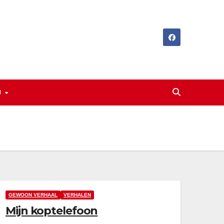
J
GEWOON VERHAAL
VERHALEN
Mijn koptelefoon