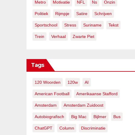
Metro
Motivatie
NFL
Ns
Onzin
Politiek
Rijmpje
Satire
Schrijven
Sportschool
Stress
Suriname
Tekst
Trein
Verhaal
Zwarte Piet
Tags
120 Woorden
120w
AI
American Football
Amerikaanse Stafford
Amsterdam
Amsterdam Zuidoost
Autobiografisch
Big Mac
Bijlmer
Bus
ChatGPT
Column
Discriminatie