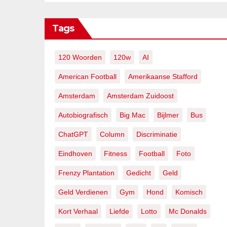
Tags
120 Woorden
120w
AI
American Football
Amerikaanse Stafford
Amsterdam
Amsterdam Zuidoost
Autobiografisch
Big Mac
Bijlmer
Bus
ChatGPT
Column
Discriminatie
Eindhoven
Fitness
Football
Foto
Frenzy Plantation
Gedicht
Geld
Geld Verdienen
Gym
Hond
Komisch
Kort Verhaal
Liefde
Lotto
Mc Donalds