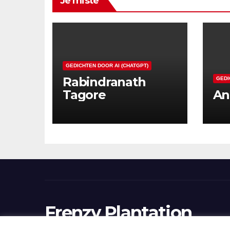
Je miste
GEDICHTEN DOOR AI (CHATGPT)
Rabindranath
GEDI
Tagore
An
Frenzy Plantation