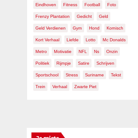
Eindhoven
Fitness
Football
Foto
Frenzy Plantation
Gedicht
Geld
Geld Verdienen
Gym
Hond
Komisch
Kort Verhaal
Liefde
Lotto
Mc Donalds
Metro
Motivatie
NFL
Ns
Onzin
Politiek
Rijmpje
Satire
Schrijven
Sportschool
Stress
Suriname
Tekst
Trein
Verhaal
Zwarte Piet