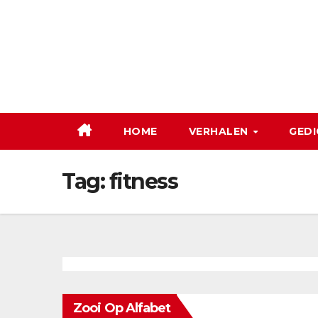
Ga
naar
de
inhoud
HOME
VERHALEN
GEDI
Tag:
fitness
Zooi Op Alfabet