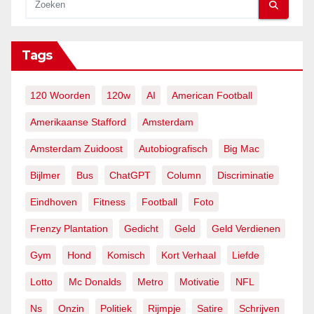
Tags
120 Woorden
120w
AI
American Football
Amerikaanse Stafford
Amsterdam
Amsterdam Zuidoost
Autobiografisch
Big Mac
Bijlmer
Bus
ChatGPT
Column
Discriminatie
Eindhoven
Fitness
Football
Foto
Frenzy Plantation
Gedicht
Geld
Geld Verdienen
Gym
Hond
Komisch
Kort Verhaal
Liefde
Lotto
Mc Donalds
Metro
Motivatie
NFL
Ns
Onzin
Politiek
Rijmpje
Satire
Schrijven