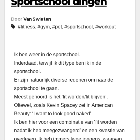
Sportschool dingen
Door
Van Swieten
#fitness
,
#gym
,
#pet
,
#sportschool
,
#workout
Ik ben weer in de sportschool.
Inderdaad, terwijl ik dit type ben ik in de
sportschool.
Er zijn natuurlijk diverse redenen om naar de
sportschool te gaan.
Meest gehoord is het ‘fit worden/fit blijven’.
Oftewel, zoals Kevin Spacey zei in American
Beauty: ‘I want to look good naked’.
Ik ben hier voor een combinatie van ‘fit worden
nadat ik heb meegezwangerd’ en een kwestie van
overleven. Ik heb immers twee jongens, waarvan