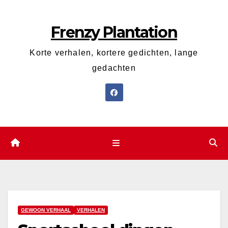
Ga
naar
Frenzy Plantation
de
inhoud
Korte verhalen, kortere gedichten, lange
gedachten
GEWOON VERHAAL
VERHALEN