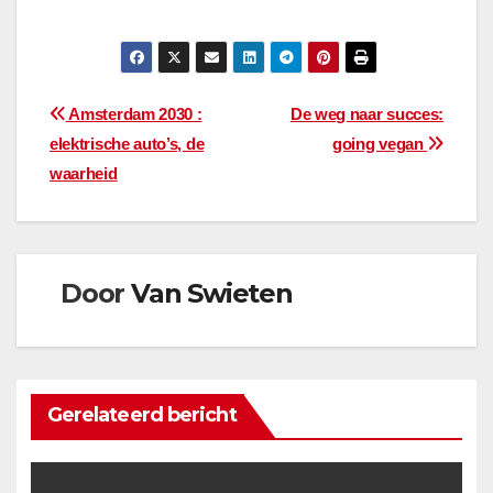
Bericht
Amsterdam 2030 :
De weg naar succes:
elektrische auto’s, de
going vegan
navigatie
waarheid
Door
Van Swieten
Gerelateerd bericht