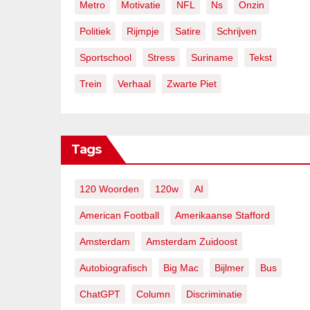
Metro
Motivatie
NFL
Ns
Onzin
Politiek
Rijmpje
Satire
Schrijven
Sportschool
Stress
Suriname
Tekst
Trein
Verhaal
Zwarte Piet
Tags
120 Woorden
120w
AI
American Football
Amerikaanse Stafford
Amsterdam
Amsterdam Zuidoost
Autobiografisch
Big Mac
Bijlmer
Bus
ChatGPT
Column
Discriminatie