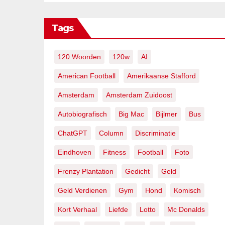
Tags
120 Woorden
120w
AI
American Football
Amerikaanse Stafford
Amsterdam
Amsterdam Zuidoost
Autobiografisch
Big Mac
Bijlmer
Bus
ChatGPT
Column
Discriminatie
Eindhoven
Fitness
Football
Foto
Frenzy Plantation
Gedicht
Geld
Geld Verdienen
Gym
Hond
Komisch
Kort Verhaal
Liefde
Lotto
Mc Donalds