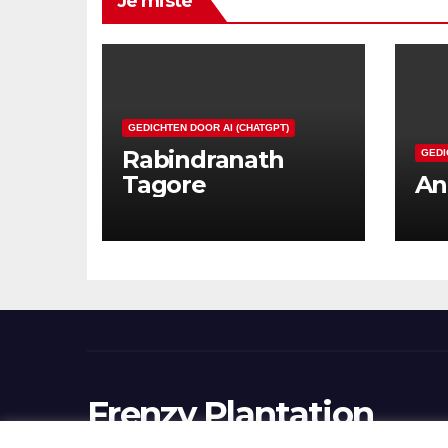
Je miste
GEDICHTEN DOOR AI (CHATGPT)
Rabindranath
GEDI
Tagore
An
Frenzy Plantation