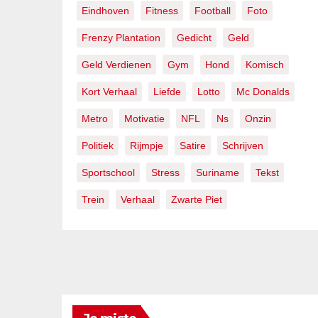
Eindhoven
Fitness
Football
Foto
Frenzy Plantation
Gedicht
Geld
Geld Verdienen
Gym
Hond
Komisch
Kort Verhaal
Liefde
Lotto
Mc Donalds
Metro
Motivatie
NFL
Ns
Onzin
Politiek
Rijmpje
Satire
Schrijven
Sportschool
Stress
Suriname
Tekst
Trein
Verhaal
Zwarte Piet