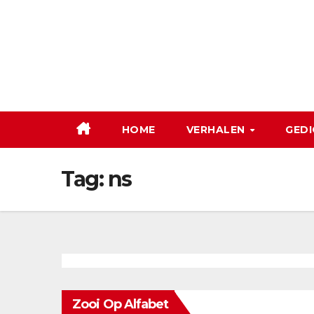
Ga
naar
de
inhoud
HOME
VERHALEN
GEDI
Tag:
ns
Zooi Op Alfabet