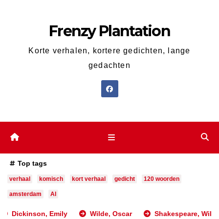
Ga
naar
Frenzy Plantation
de
inhoud
Korte verhalen, kortere gedichten, lange
gedachten
Top tags
verhaal
komisch
kort verhaal
gedicht
120 woorden
amsterdam
AI
Dickinson, Emily
Wilde, Oscar
Shakespeare, William