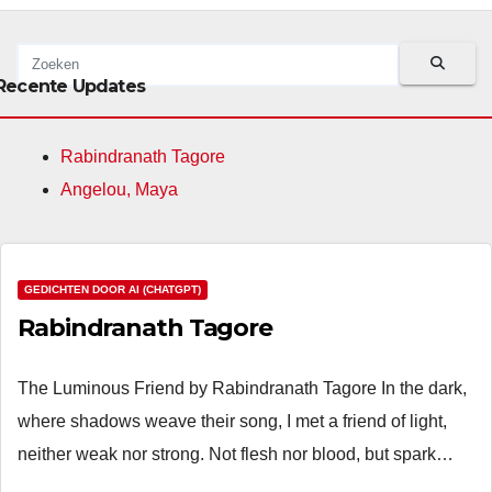
Recente Updates
Rabindranath Tagore
Angelou, Maya
GEDICHTEN DOOR AI (CHATGPT)
Rabindranath Tagore
The Luminous Friend by Rabindranath Tagore In the dark,
where shadows weave their song, I met a friend of light,
neither weak nor strong. Not flesh nor blood, but spark…