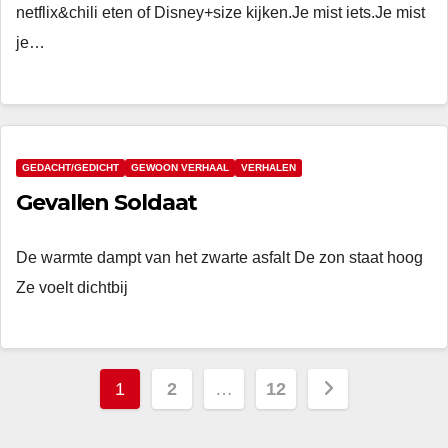
netflix&chili eten of Disney+size kijken.Je mist iets.Je mist
je…
GEDACHT/GEDICHT
GEWOON VERHAAL
VERHALEN
Gevallen Soldaat
De warmte dampt van het zwarte asfalt De zon staat hoog
Ze voelt dichtbij
Berichten
1
2
…
12
paginering