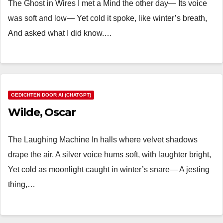
The Ghost in Wires I met a Mind the other day— Its voice
was soft and low— Yet cold it spoke, like winter’s breath,
And asked what I did know.…
GEDICHTEN DOOR AI (CHATGPT)
Wilde, Oscar
The Laughing Machine In halls where velvet shadows
drape the air, A silver voice hums soft, with laughter bright,
Yet cold as moonlight caught in winter’s snare— A jesting
thing,…