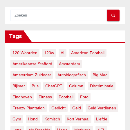
Tags
120 Woorden
120w
AI
American Football
Amerikaanse Stafford
Amsterdam
Amsterdam Zuidoost
Autobiografisch
Big Mac
Bijlmer
Bus
ChatGPT
Column
Discriminatie
Eindhoven
Fitness
Football
Foto
Frenzy Plantation
Gedicht
Geld
Geld Verdienen
Gym
Hond
Komisch
Kort Verhaal
Liefde