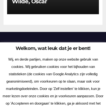
Wilde, Oscar
Welkom, wat leuk dat je er bent!
Frenzy Plantation
Wij, en derde partijen, maken op onze website gebruik van
Korte verhalen, kortere gedichten, lange gedachten
cookies. Wij gebruiken cookies voor het bijhouden van
statistieken (de cookies van Google Analytics zijn volledig
geanonimiseerd), om voorkeuren op te slaan, maar ook voor
marketingdoeleinden. Door op 'Zelf instellen' te klikken, kun je
meer lezen over onze cookies en je voorkeuren aanpassen. Door
Met trots aangedreven door WordPress
|
Thema: News Way door
op 'Accepteren en doorgaan' te klikken, ga je akkoord met het
Themeansar
.