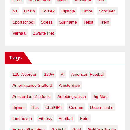
Lotto
Mc Donalds
Metro
Motivatie
NFL
Ns
Onzin
Politiek
Rijmpje
Satire
Schrijven
Sportschool
Stress
Suriname
Tekst
Trein
Verhaal
Zwarte Piet
Tags
120 Woorden
120w
AI
American Football
Amerikaanse Stafford
Amsterdam
Amsterdam Zuidoost
Autobiografisch
Big Mac
Bijlmer
Bus
ChatGPT
Column
Discriminatie
Eindhoven
Fitness
Football
Foto
Frenzy Plantation
Gedicht
Geld
Geld Verdienen