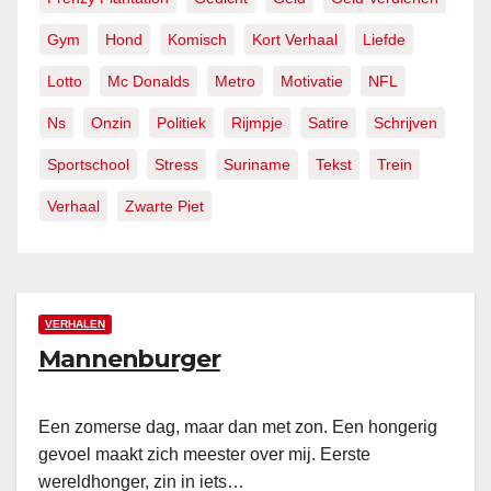
Gym
Hond
Komisch
Kort Verhaal
Liefde
Lotto
Mc Donalds
Metro
Motivatie
NFL
Ns
Onzin
Politiek
Rijmpje
Satire
Schrijven
Sportschool
Stress
Suriname
Tekst
Trein
Verhaal
Zwarte Piet
VERHALEN
Mannenburger
Een zomerse dag, maar dan met zon. Een hongerig
gevoel maakt zich meester over mij. Eerste
wereldhonger, zin in iets…