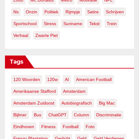
Lotto
Mc Donalds
Metro
Motivatie
NFL
Ns
Onzin
Politiek
Rijmpje
Satire
Schrijven
Sportschool
Stress
Suriname
Tekst
Trein
Verhaal
Zwarte Piet
Tags
120 Woorden
120w
AI
American Football
Amerikaanse Stafford
Amsterdam
Amsterdam Zuidoost
Autobiografisch
Big Mac
Bijlmer
Bus
ChatGPT
Column
Discriminatie
Eindhoven
Fitness
Football
Foto
Frenzy Plantation
Gedicht
Geld
Geld Verdienen