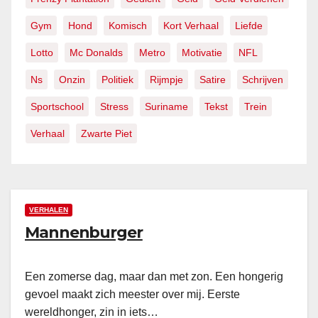
Gym
Hond
Komisch
Kort Verhaal
Liefde
Lotto
Mc Donalds
Metro
Motivatie
NFL
Ns
Onzin
Politiek
Rijmpje
Satire
Schrijven
Sportschool
Stress
Suriname
Tekst
Trein
Verhaal
Zwarte Piet
VERHALEN
Mannenburger
Een zomerse dag, maar dan met zon. Een hongerig
gevoel maakt zich meester over mij. Eerste
wereldhonger, zin in iets…