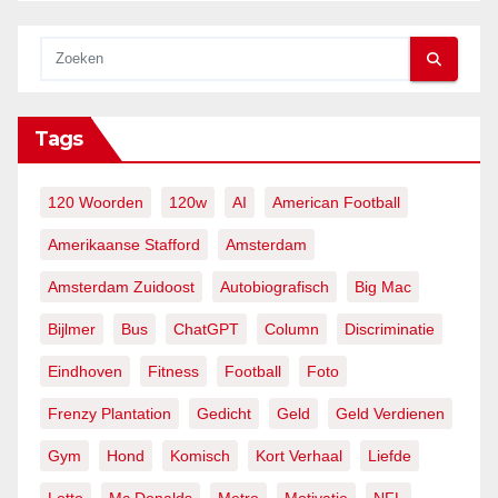
Tags
120 Woorden
120w
AI
American Football
Amerikaanse Stafford
Amsterdam
Amsterdam Zuidoost
Autobiografisch
Big Mac
Bijlmer
Bus
ChatGPT
Column
Discriminatie
Eindhoven
Fitness
Football
Foto
Frenzy Plantation
Gedicht
Geld
Geld Verdienen
Gym
Hond
Komisch
Kort Verhaal
Liefde