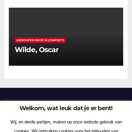
GEDICHTEN DOOR AI (CHATGPT)
Wilde, Oscar
Welkom, wat leuk dat je er bent!
Frenzy Plantation
Wij, en derde partijen, maken op onze website gebruik van
Korte verhalen, kortere gedichten, lange gedachten
cookies. Wij gebruiken cookies voor het bijhouden van