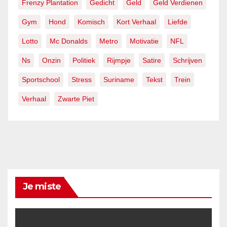
Frenzy Plantation
Gedicht
Geld
Geld Verdienen
Gym
Hond
Komisch
Kort Verhaal
Liefde
Lotto
Mc Donalds
Metro
Motivatie
NFL
Ns
Onzin
Politiek
Rijmpje
Satire
Schrijven
Sportschool
Stress
Suriname
Tekst
Trein
Verhaal
Zwarte Piet
Je miste