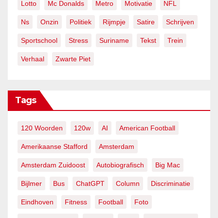
Lotto
Mc Donalds
Metro
Motivatie
NFL
Ns
Onzin
Politiek
Rijmpje
Satire
Schrijven
Sportschool
Stress
Suriname
Tekst
Trein
Verhaal
Zwarte Piet
Tags
120 Woorden
120w
AI
American Football
Amerikaanse Stafford
Amsterdam
Amsterdam Zuidoost
Autobiografisch
Big Mac
Bijlmer
Bus
ChatGPT
Column
Discriminatie
Eindhoven
Fitness
Football
Foto