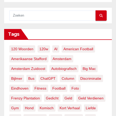
Tags
120 Woorden
120w
AI
American Football
Amerikaanse Stafford
Amsterdam
Amsterdam Zuidoost
Autobiografisch
Big Mac
Bijlmer
Bus
ChatGPT
Column
Discriminatie
Eindhoven
Fitness
Football
Foto
Frenzy Plantation
Gedicht
Geld
Geld Verdienen
Gym
Hond
Komisch
Kort Verhaal
Liefde