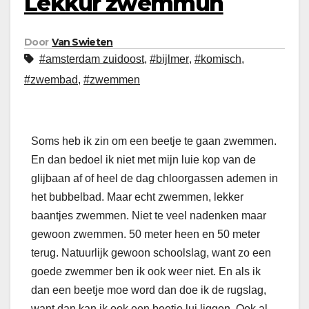
Lekkur zwemmuh
Door
Van Swieten
#amsterdam zuidoost
,
#bijlmer
,
#komisch
,
#zwembad
,
#zwemmen
Soms heb ik zin om een beetje te gaan zwemmen.
En dan bedoel ik niet met mijn luie kop van de
glijbaan af of heel de dag chloorgassen ademen in
het bubbelbad. Maar echt zwemmen, lekker
baantjes zwemmen. Niet te veel nadenken maar
gewoon zwemmen. 50 meter heen en 50 meter
terug. Natuurlijk gewoon schoolslag, want zo een
goede zwemmer ben ik ook weer niet. En als ik
dan een beetje moe word dan doe ik de rugslag,
want dan kan ik ook een beetje lui liggen. Ook al