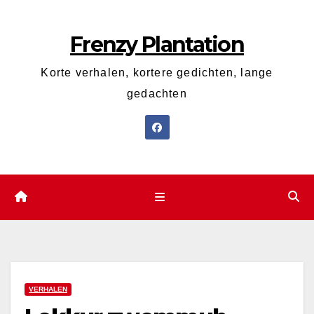
Ga
naar
Frenzy Plantation
de
inhoud
Korte verhalen, kortere gedichten, lange
gedachten
VERHALEN