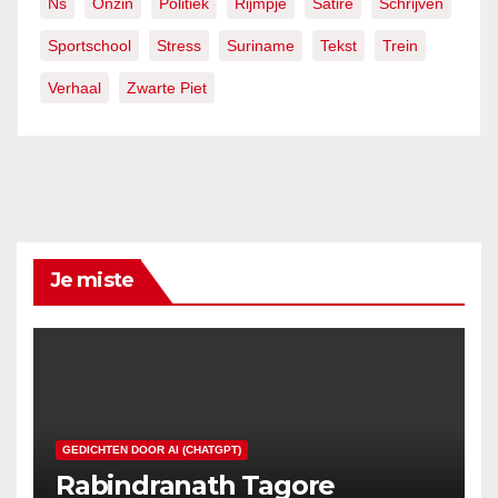
Ns
Onzin
Politiek
Rijmpje
Satire
Schrijven
Sportschool
Stress
Suriname
Tekst
Trein
Verhaal
Zwarte Piet
Je miste
GEDICHTEN DOOR AI (CHATGPT)
Rabindranath Tagore