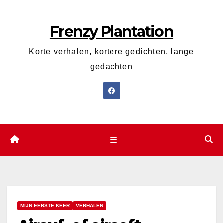
Ga
naar
Frenzy Plantation
de
inhoud
Korte verhalen, kortere gedichten, lange
gedachten
MIJN EERSTE KEER
VERHALEN