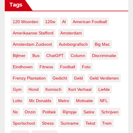
Tags
120 Woorden
120w
AI
American Football
Amerikaanse Stafford
Amsterdam
Amsterdam Zuidoost
Autobiografisch
Big Mac
Bijlmer
Bus
ChatGPT
Column
Discriminatie
Eindhoven
Fitness
Football
Foto
Frenzy Plantation
Gedicht
Geld
Geld Verdienen
Gym
Hond
Komisch
Kort Verhaal
Liefde
Lotto
Mc Donalds
Metro
Motivatie
NFL
Ns
Onzin
Politiek
Rijmpje
Satire
Schrijven
Sportschool
Stress
Suriname
Tekst
Trein