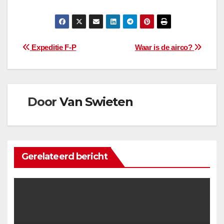
Bericht
Expeditie F-P
Waar is de airco?
navigatie
Door
Van Swieten
Gerelateerd bericht