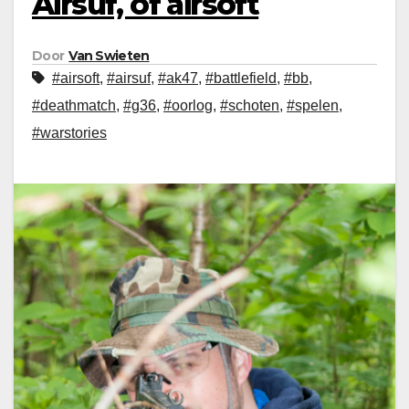
Airsuf, of airsoft
Door
Van Swieten
#airsoft
,
#airsuf
,
#ak47
,
#battlefield
,
#bb
,
#deathmatch
,
#g36
,
#oorlog
,
#schoten
,
#spelen
,
#warstories