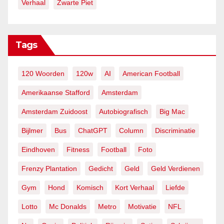
Verhaal
Zwarte Piet
Tags
120 Woorden
120w
AI
American Football
Amerikaanse Stafford
Amsterdam
Amsterdam Zuidoost
Autobiografisch
Big Mac
Bijlmer
Bus
ChatGPT
Column
Discriminatie
Eindhoven
Fitness
Football
Foto
Frenzy Plantation
Gedicht
Geld
Geld Verdienen
Gym
Hond
Komisch
Kort Verhaal
Liefde
Lotto
Mc Donalds
Metro
Motivatie
NFL