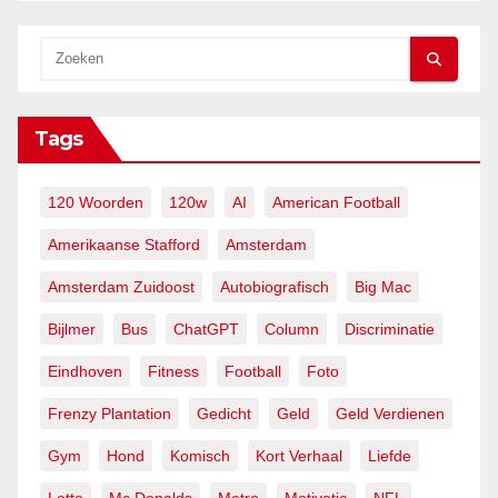
Tags
120 Woorden
120w
AI
American Football
Amerikaanse Stafford
Amsterdam
Amsterdam Zuidoost
Autobiografisch
Big Mac
Bijlmer
Bus
ChatGPT
Column
Discriminatie
Eindhoven
Fitness
Football
Foto
Frenzy Plantation
Gedicht
Geld
Geld Verdienen
Gym
Hond
Komisch
Kort Verhaal
Liefde