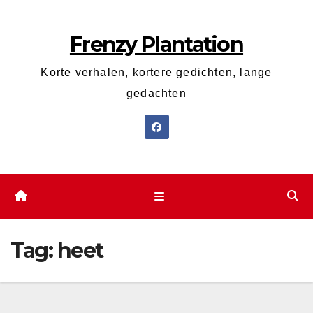
Ga
naar
Frenzy Plantation
de
inhoud
Korte verhalen, kortere gedichten, lange
gedachten
Tag:
heet