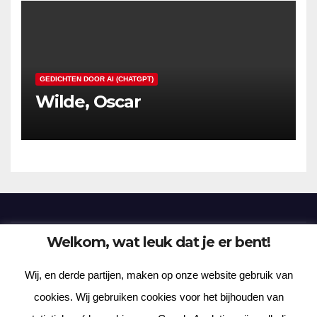
GEDICHTEN DOOR AI (CHATGPT)
Wilde, Oscar
Welkom, wat leuk dat je er bent!
Frenzy Plantation
Wij, en derde partijen, maken op onze website gebruik van
Korte verhalen, kortere gedichten, lange gedachten
cookies. Wij gebruiken cookies voor het bijhouden van