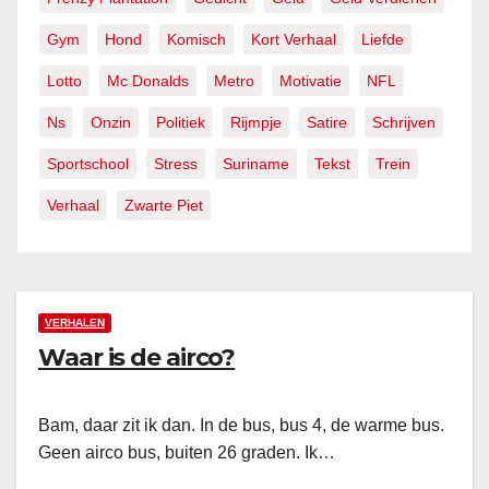
Gym
Hond
Komisch
Kort Verhaal
Liefde
Lotto
Mc Donalds
Metro
Motivatie
NFL
Ns
Onzin
Politiek
Rijmpje
Satire
Schrijven
Sportschool
Stress
Suriname
Tekst
Trein
Verhaal
Zwarte Piet
VERHALEN
Waar is de airco?
Bam, daar zit ik dan. In de bus, bus 4, de warme bus.
Geen airco bus, buiten 26 graden. Ik…