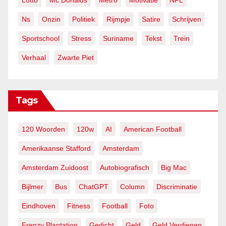
Lotto
Mc Donalds
Metro
Motivatie
NFL
Ns
Onzin
Politiek
Rijmpje
Satire
Schrijven
Sportschool
Stress
Suriname
Tekst
Trein
Verhaal
Zwarte Piet
Tags
120 Woorden
120w
AI
American Football
Amerikaanse Stafford
Amsterdam
Amsterdam Zuidoost
Autobiografisch
Big Mac
Bijlmer
Bus
ChatGPT
Column
Discriminatie
Eindhoven
Fitness
Football
Foto
Frenzy Plantation
Gedicht
Geld
Geld Verdienen