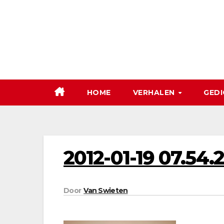
Ga
naar
de
inhoud
HOME
VERHALEN
GEDI
2012-01-19 07.54.
Door
Van Swieten