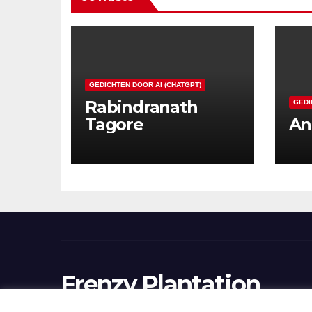
GEDICHTEN DOOR AI (CHATGPT)
Rabindranath
GEDI
Tagore
An
Frenzy Plantation
Korte verhalen, kortere gedichten, lange gedachte