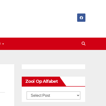
J
Zooi Op Alfabet