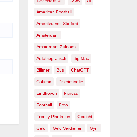
120 Woorden
120w
AI
American Football
Amerikaanse Stafford
Amsterdam
Amsterdam Zuidoost
Autobiografisch
Big Mac
Bijlmer
Bus
ChatGPT
Column
Discriminatie
Eindhoven
Fitness
Football
Foto
Frenzy Plantation
Gedicht
Geld
Geld Verdienen
Gym