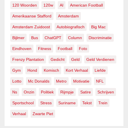
120 Woorden
120w
AI
American Football
Amerikaanse Stafford
Amsterdam
Amsterdam Zuidoost
Autobiografisch
Big Mac
Bijlmer
Bus
ChatGPT
Column
Discriminatie
Eindhoven
Fitness
Football
Foto
Frenzy Plantation
Gedicht
Geld
Geld Verdienen
Gym
Hond
Komisch
Kort Verhaal
Liefde
Lotto
Mc Donalds
Metro
Motivatie
NFL
Ns
Onzin
Politiek
Rijmpje
Satire
Schrijven
Sportschool
Stress
Suriname
Tekst
Trein
Verhaal
Zwarte Piet