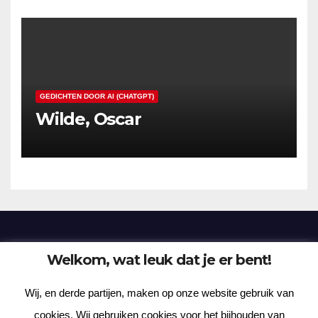
GEDICHTEN DOOR AI (CHATGPT)
Wilde, Oscar
Welkom, wat leuk dat je er bent!
Frenzy Plantation
Wij, en derde partijen, maken op onze website gebruik van
Korte verhalen, kortere gedichten, lange gedachten
cookies. Wij gebruiken cookies voor het bijhouden van