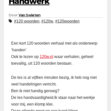
Handwerk
Door
Van Swieten
#120 woorden
,
#120w
,
#120woorden
Een kort 120 woorden verhaal met als onderwerp
‘handen’
Ook te lezen op
120w.nl
waar verhalen, geheel
toevallig, uit 120 woorden bestaan.
De les is al vijftien minuten bezig, ik heb nog niet
veel handelingen verricht.
Ben ik niet handig genoeg?
De les handvaardigheid.
Ik staar naar het werkje
voor mij, een klomp klei.
Deze ellende moet op een hand lijken.