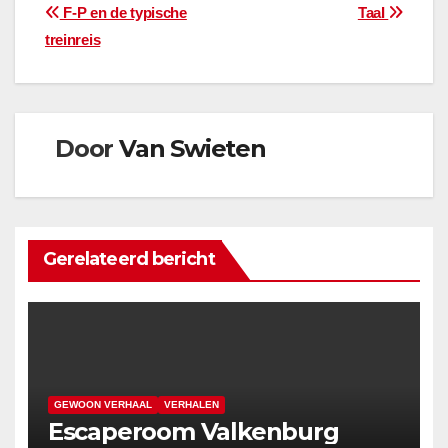
Bericht
F-P en de typische
TaaI
treinreis
navigatie
Door
Van Swieten
Gerelateerd bericht
GEWOON VERHAAL
VERHALEN
Escaperoom Valkenburg