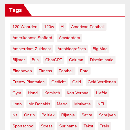
Tags
120 Woorden
120w
AI
American Football
Amerikaanse Stafford
Amsterdam
Amsterdam Zuidoost
Autobiografisch
Big Mac
Bijlmer
Bus
ChatGPT
Column
Discriminatie
Eindhoven
Fitness
Football
Foto
Frenzy Plantation
Gedicht
Geld
Geld Verdienen
Gym
Hond
Komisch
Kort Verhaal
Liefde
Lotto
Mc Donalds
Metro
Motivatie
NFL
Ns
Onzin
Politiek
Rijmpje
Satire
Schrijven
Sportschool
Stress
Suriname
Tekst
Trein