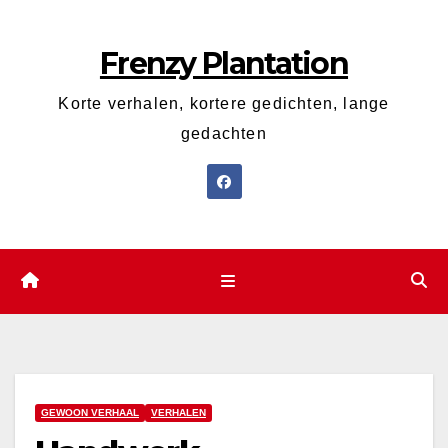
Ga
naar
Frenzy Plantation
de
inhoud
Korte verhalen, kortere gedichten, lange
gedachten
GEWOON VERHAAL
VERHALEN