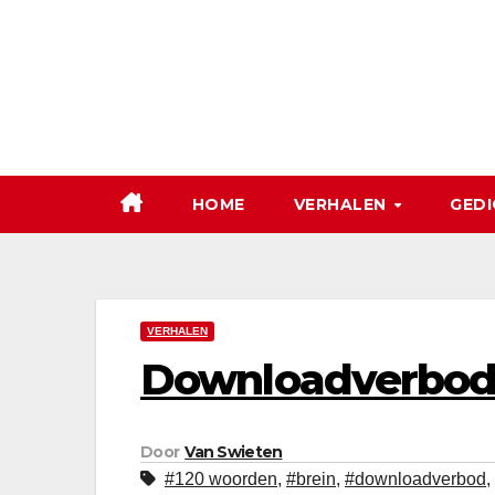
Ga
naar
de
inhoud
HOME
VERHALEN
GEDI
VERHALEN
Downloadverbo
Door
Van Swieten
#120 woorden
,
#brein
,
#downloadverbod
,