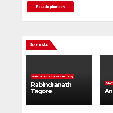
Je miste
GEDICHTEN DOOR AI (CHATGPT)
Rabindranath
GEDI
Tagore
An