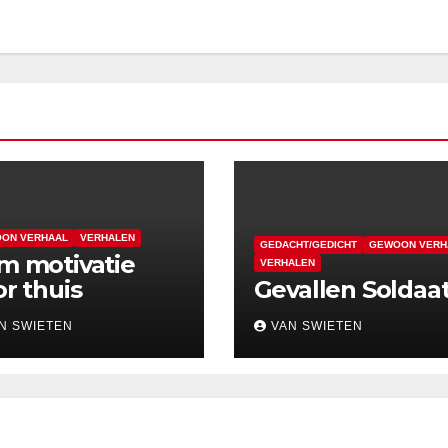
ON VERHAAL
VERHALEN
GEDACHT/GEDICHT
GEWOON VERH
m motivatie
VERHALEN
r thuis
Gevallen Soldaa
N SWIETEN
VAN SWIETEN