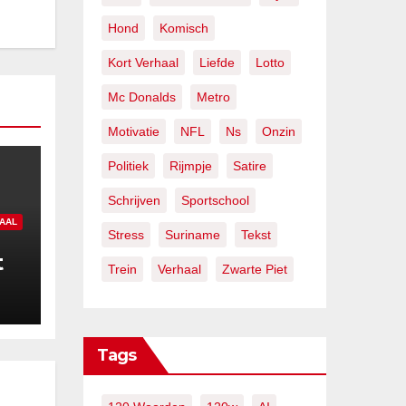
Hond
Komisch
Kort Verhaal
Liefde
Lotto
Mc Donalds
Metro
Motivatie
NFL
Ns
Onzin
Politiek
Rijmpje
Satire
Schrijven
Sportschool
AAL
Stress
Suriname
Tekst
t
Trein
Verhaal
Zwarte Piet
Tags