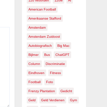
120 Woorden
120w
AI
American Football
Amerikaanse Stafford
Amsterdam
Amsterdam Zuidoost
Autobiografisch
Big Mac
Bijlmer
Bus
ChatGPT
Column
Discriminatie
Eindhoven
Fitness
Football
Foto
Frenzy Plantation
Gedicht
Geld
Geld Verdienen
Gym