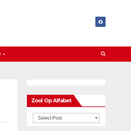
J
Zooi Op Alfabet