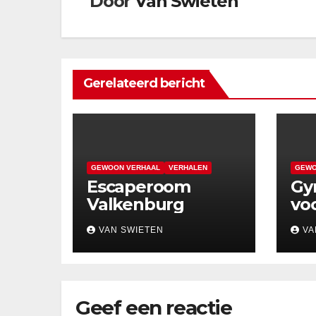
Door
Van Swieten
Gerelateerd bericht
GEWOON VERHAAL
VERHALEN
GEWO
Escaperoom
Gy
Valkenburg
voo
VAN SWIETEN
VA
Geef een reactie