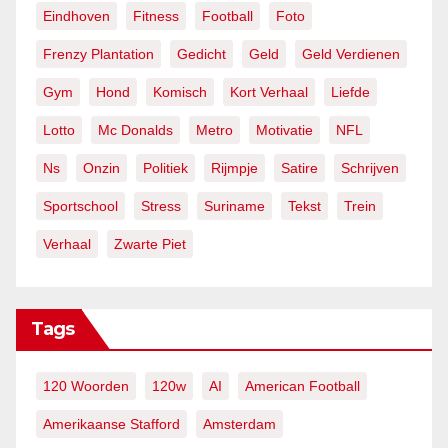
Eindhoven
Fitness
Football
Foto
Frenzy Plantation
Gedicht
Geld
Geld Verdienen
Gym
Hond
Komisch
Kort Verhaal
Liefde
Lotto
Mc Donalds
Metro
Motivatie
NFL
Ns
Onzin
Politiek
Rijmpje
Satire
Schrijven
Sportschool
Stress
Suriname
Tekst
Trein
Verhaal
Zwarte Piet
Tags
120 Woorden
120w
AI
American Football
Amerikaanse Stafford
Amsterdam