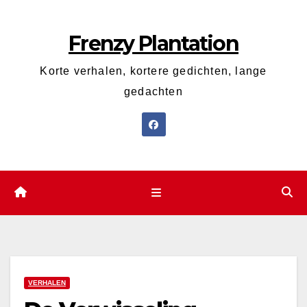
Ga
naar
Frenzy Plantation
de
inhoud
Korte verhalen, kortere gedichten, lange
gedachten
VERHALEN