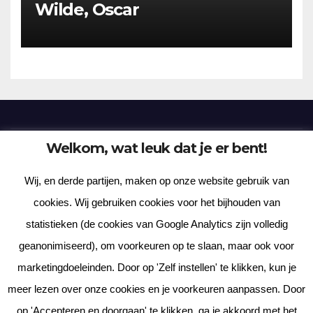
Wilde, Oscar
Welkom, wat leuk dat je er bent!
Frenzy Plantation
Wij, en derde partijen, maken op onze website gebruik van
Korte verhalen, kortere gedichten, lange gedachten
cookies. Wij gebruiken cookies voor het bijhouden van
statistieken (de cookies van Google Analytics zijn volledig
geanonimiseerd), om voorkeuren op te slaan, maar ook voor
marketingdoeleinden. Door op 'Zelf instellen' te klikken, kun je
meer lezen over onze cookies en je voorkeuren aanpassen. Door
Met trots aangedreven door WordPress
|
Thema: News Way door
op 'Accepteren en doorgaan' te klikken, ga je akkoord met het