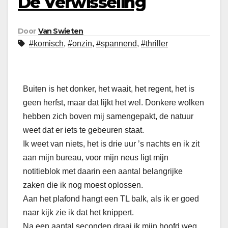
De Verwisseling
Door
Van Swieten
#komisch
,
#onzin
,
#spannend
,
#thriller
Buiten is het donker, het waait, het regent, het is
geen herfst, maar dat lijkt het wel. Donkere wolken
hebben zich boven mij samengepakt, de natuur
weet dat er iets te gebeuren staat.
Ik weet van niets, het is drie uur ’s nachts en ik zit
aan mijn bureau, voor mijn neus ligt mijn
notitieblok met daarin een aantal belangrijke
zaken die ik nog moest oplossen.
Aan het plafond hangt een TL balk, als ik er goed
naar kijk zie ik dat het knippert.
Na een aantal seconden draai ik mijn hoofd weg