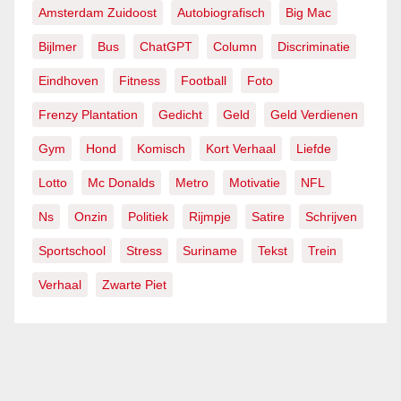
Amsterdam Zuidoost
Autobiografisch
Big Mac
Bijlmer
Bus
ChatGPT
Column
Discriminatie
Eindhoven
Fitness
Football
Foto
Frenzy Plantation
Gedicht
Geld
Geld Verdienen
Gym
Hond
Komisch
Kort Verhaal
Liefde
Lotto
Mc Donalds
Metro
Motivatie
NFL
Ns
Onzin
Politiek
Rijmpje
Satire
Schrijven
Sportschool
Stress
Suriname
Tekst
Trein
Verhaal
Zwarte Piet