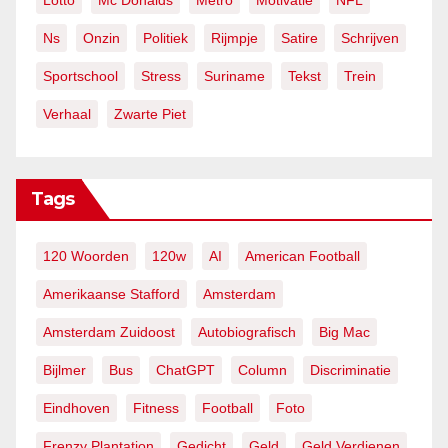
Lotto
Mc Donalds
Metro
Motivatie
NFL
Ns
Onzin
Politiek
Rijmpje
Satire
Schrijven
Sportschool
Stress
Suriname
Tekst
Trein
Verhaal
Zwarte Piet
Tags
120 Woorden
120w
AI
American Football
Amerikaanse Stafford
Amsterdam
Amsterdam Zuidoost
Autobiografisch
Big Mac
Bijlmer
Bus
ChatGPT
Column
Discriminatie
Eindhoven
Fitness
Football
Foto
Frenzy Plantation
Gedicht
Geld
Geld Verdienen