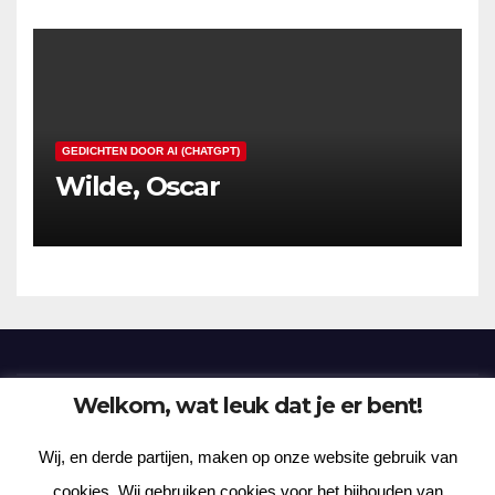
GEDICHTEN DOOR AI (CHATGPT)
Wilde, Oscar
Welkom, wat leuk dat je er bent!
Frenzy Plantation
Wij, en derde partijen, maken op onze website gebruik van
Korte verhalen, kortere gedichten, lange gedachten
cookies. Wij gebruiken cookies voor het bijhouden van