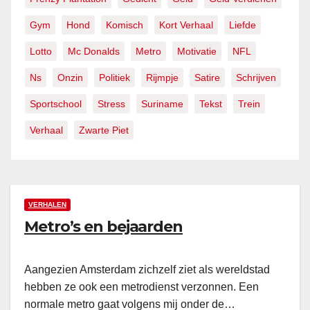
Gym
Hond
Komisch
Kort Verhaal
Liefde
Lotto
Mc Donalds
Metro
Motivatie
NFL
Ns
Onzin
Politiek
Rijmpje
Satire
Schrijven
Sportschool
Stress
Suriname
Tekst
Trein
Verhaal
Zwarte Piet
VERHALEN
Metro’s en bejaarden
Aangezien Amsterdam zichzelf ziet als wereldstad
hebben ze ook een metrodienst verzonnen. Een
normale metro gaat volgens mij onder de…