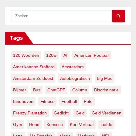
Tags
120 Woorden
120w
AI
American Football
Amerikaanse Stafford
Amsterdam
Amsterdam Zuidoost
Autobiografisch
Big Mac
Bijlmer
Bus
ChatGPT
Column
Discriminatie
Eindhoven
Fitness
Football
Foto
Frenzy Plantation
Gedicht
Geld
Geld Verdienen
Gym
Hond
Komisch
Kort Verhaal
Liefde