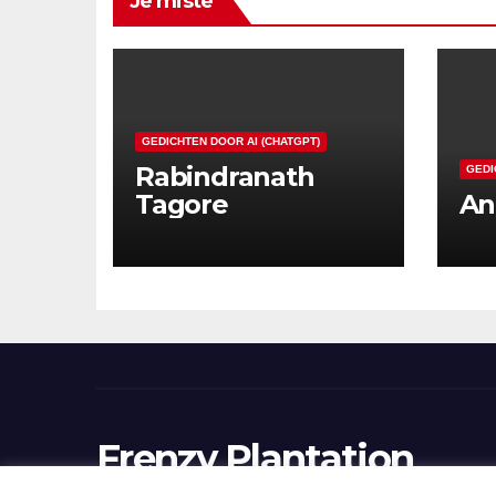
Je miste
GEDICHTEN DOOR AI (CHATGPT)
Rabindranath
GEDI
Tagore
An
Frenzy Plantation