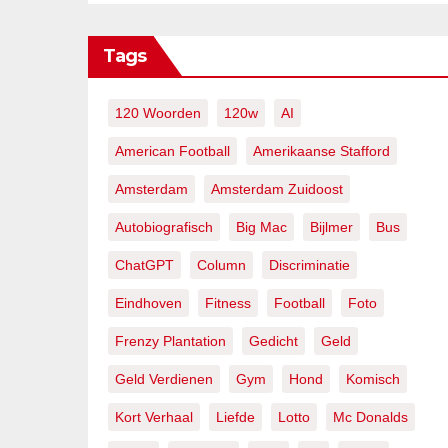
Tags
120 Woorden
120w
AI
American Football
Amerikaanse Stafford
Amsterdam
Amsterdam Zuidoost
Autobiografisch
Big Mac
Bijlmer
Bus
ChatGPT
Column
Discriminatie
Eindhoven
Fitness
Football
Foto
Frenzy Plantation
Gedicht
Geld
Geld Verdienen
Gym
Hond
Komisch
Kort Verhaal
Liefde
Lotto
Mc Donalds