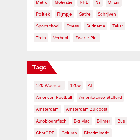
Metro
Motivatie
NFL
Ns
Onzin
Politiek
Rijmpje
Satire
Schrijven
Sportschool
Stress
Suriname
Tekst
Trein
Verhaal
Zwarte Piet
Tags
120 Woorden
120w
AI
American Football
Amerikaanse Stafford
Amsterdam
Amsterdam Zuidoost
Autobiografisch
Big Mac
Bijlmer
Bus
ChatGPT
Column
Discriminatie