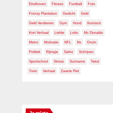
Eindhoven
Fitness
Football
Foto
Frenzy Plantation
Gedicht
Geld
Geld Verdienen
Gym
Hond
Komisch
Kort Verhaal
Liefde
Lotto
Mc Donalds
Metro
Motivatie
NFL
Ns
Onzin
Politiek
Rijmpje
Satire
Schrijven
Sportschool
Stress
Suriname
Tekst
Trein
Verhaal
Zwarte Piet