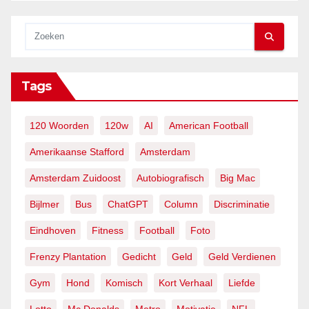
Tags
120 Woorden
120w
AI
American Football
Amerikaanse Stafford
Amsterdam
Amsterdam Zuidoost
Autobiografisch
Big Mac
Bijlmer
Bus
ChatGPT
Column
Discriminatie
Eindhoven
Fitness
Football
Foto
Frenzy Plantation
Gedicht
Geld
Geld Verdienen
Gym
Hond
Komisch
Kort Verhaal
Liefde