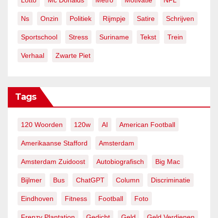
Lotto
Mc Donalds
Metro
Motivatie
NFL
Ns
Onzin
Politiek
Rijmpje
Satire
Schrijven
Sportschool
Stress
Suriname
Tekst
Trein
Verhaal
Zwarte Piet
Tags
120 Woorden
120w
AI
American Football
Amerikaanse Stafford
Amsterdam
Amsterdam Zuidoost
Autobiografisch
Big Mac
Bijlmer
Bus
ChatGPT
Column
Discriminatie
Eindhoven
Fitness
Football
Foto
Frenzy Plantation
Gedicht
Geld
Geld Verdienen