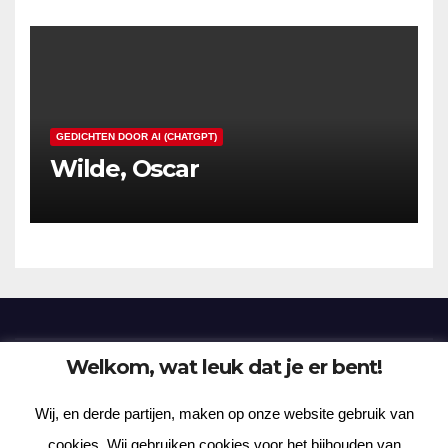
GEDICHTEN DOOR AI (CHATGPT)
Wilde, Oscar
Welkom, wat leuk dat je er bent!
Frenzy Plantation
Wij, en derde partijen, maken op onze website gebruik van
Korte verhalen, kortere gedichten, lange gedachten
cookies. Wij gebruiken cookies voor het bijhouden van