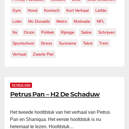
Gym
Hond
Komisch
Kort Verhaal
Liefde
Lotto
Mc Donalds
Metro
Motivatie
NFL
Ns
Onzin
Politiek
Rijmpje
Satire
Schrijven
Sportschool
Stress
Suriname
Tekst
Trein
Verhaal
Zwarte Piet
PETRUS PAN
Petrus Pan – H2 De Schaduw
Het tweede hoofdstuk van het verhaal van Petrus
Pan en Shaniqua. Het eerste hoofdstuk is nu
helemaal te lezen. Hoofdstuk…