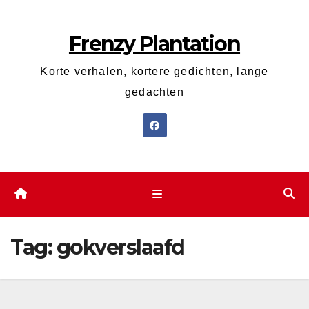
Ga
naar
Frenzy Plantation
de
inhoud
Korte verhalen, kortere gedichten, lange
gedachten
Tag:
gokverslaafd