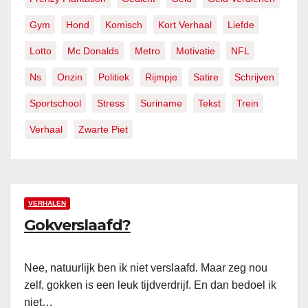
Gym
Hond
Komisch
Kort Verhaal
Liefde
Lotto
Mc Donalds
Metro
Motivatie
NFL
Ns
Onzin
Politiek
Rijmpje
Satire
Schrijven
Sportschool
Stress
Suriname
Tekst
Trein
Verhaal
Zwarte Piet
VERHALEN
Gokverslaafd?
Nee, natuurlijk ben ik niet verslaafd. Maar zeg nou
zelf, gokken is een leuk tijdverdrijf. En dan bedoel ik
niet…