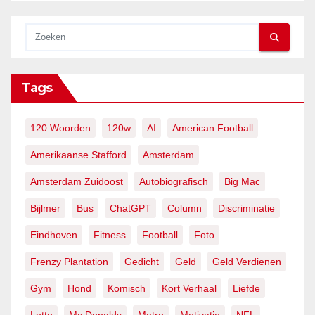
Tags
120 Woorden
120w
AI
American Football
Amerikaanse Stafford
Amsterdam
Amsterdam Zuidoost
Autobiografisch
Big Mac
Bijlmer
Bus
ChatGPT
Column
Discriminatie
Eindhoven
Fitness
Football
Foto
Frenzy Plantation
Gedicht
Geld
Geld Verdienen
Gym
Hond
Komisch
Kort Verhaal
Liefde