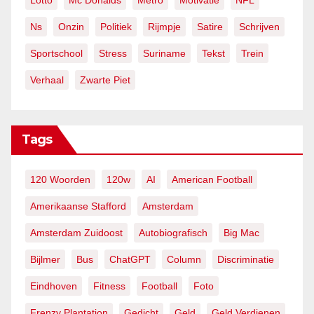
Lotto
Mc Donalds
Metro
Motivatie
NFL
Ns
Onzin
Politiek
Rijmpje
Satire
Schrijven
Sportschool
Stress
Suriname
Tekst
Trein
Verhaal
Zwarte Piet
Tags
120 Woorden
120w
AI
American Football
Amerikaanse Stafford
Amsterdam
Amsterdam Zuidoost
Autobiografisch
Big Mac
Bijlmer
Bus
ChatGPT
Column
Discriminatie
Eindhoven
Fitness
Football
Foto
Frenzy Plantation
Gedicht
Geld
Geld Verdienen