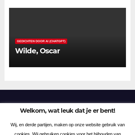
GEDICHTEN DOOR AI (CHATGPT)
Wilde, Oscar
Welkom, wat leuk dat je er bent!
Frenzy Plantation
Wij, en derde partijen, maken op onze website gebruik van
Korte verhalen, kortere gedichten, lange gedachten
cookies. Wij gebruiken cookies voor het bijhouden van