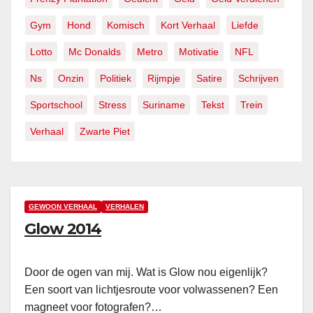
Gym
Hond
Komisch
Kort Verhaal
Liefde
Lotto
Mc Donalds
Metro
Motivatie
NFL
Ns
Onzin
Politiek
Rijmpje
Satire
Schrijven
Sportschool
Stress
Suriname
Tekst
Trein
Verhaal
Zwarte Piet
GEWOON VERHAAL
VERHALEN
Glow 2014
Door de ogen van mij. Wat is Glow nou eigenlijk?
Een soort van lichtjesroute voor volwassenen? Een
magneet voor fotografen?…