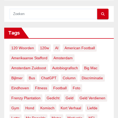
Tags
120 Woorden
120w
AI
American Football
Amerikaanse Stafford
Amsterdam
Amsterdam Zuidoost
Autobiografisch
Big Mac
Bijlmer
Bus
ChatGPT
Column
Discriminatie
Eindhoven
Fitness
Football
Foto
Frenzy Plantation
Gedicht
Geld
Geld Verdienen
Gym
Hond
Komisch
Kort Verhaal
Liefde