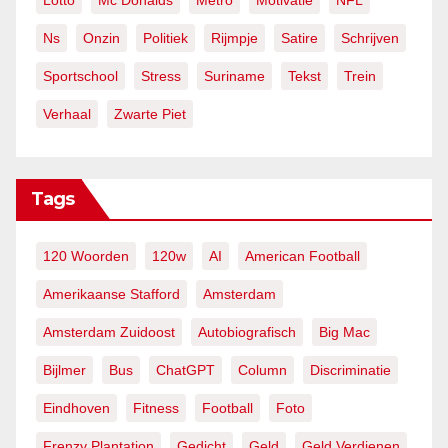
Lotto
Mc Donalds
Metro
Motivatie
NFL
Ns
Onzin
Politiek
Rijmpje
Satire
Schrijven
Sportschool
Stress
Suriname
Tekst
Trein
Verhaal
Zwarte Piet
Tags
120 Woorden
120w
AI
American Football
Amerikaanse Stafford
Amsterdam
Amsterdam Zuidoost
Autobiografisch
Big Mac
Bijlmer
Bus
ChatGPT
Column
Discriminatie
Eindhoven
Fitness
Football
Foto
Frenzy Plantation
Gedicht
Geld
Geld Verdienen