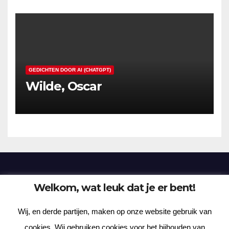
GEDICHTEN DOOR AI (CHATGPT)
Wilde, Oscar
Welkom, wat leuk dat je er bent!
Frenzy Plantation
Wij, en derde partijen, maken op onze website gebruik van
Korte verhalen, kortere gedichten, lange gedachten
cookies. Wij gebruiken cookies voor het bijhouden van