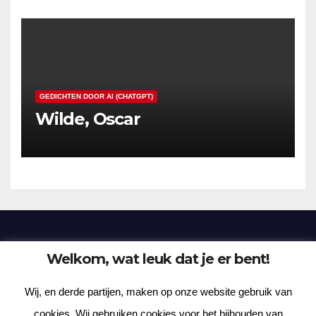
GEDICHTEN DOOR AI (CHATGPT)
Wilde, Oscar
Welkom, wat leuk dat je er bent!
Frenzy Plantation
Wij, en derde partijen, maken op onze website gebruik van
Korte verhalen, kortere gedichten, lange gedachten
cookies. Wij gebruiken cookies voor het bijhouden van