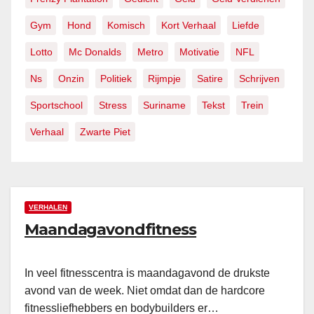
Gym
Hond
Komisch
Kort Verhaal
Liefde
Lotto
Mc Donalds
Metro
Motivatie
NFL
Ns
Onzin
Politiek
Rijmpje
Satire
Schrijven
Sportschool
Stress
Suriname
Tekst
Trein
Verhaal
Zwarte Piet
VERHALEN
Maandagavondfitness
In veel fitnesscentra is maandagavond de drukste
avond van de week. Niet omdat dan de hardcore
fitnessliefhebbers en bodybuilders er…