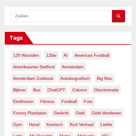
Tags
120 Woorden
120w
AI
American Football
Amerikaanse Stafford
Amsterdam
Amsterdam Zuidoost
Autobiografisch
Big Mac
Bijlmer
Bus
ChatGPT
Column
Discriminatie
Eindhoven
Fitness
Football
Foto
Frenzy Plantation
Gedicht
Geld
Geld Verdienen
Gym
Hond
Komisch
Kort Verhaal
Liefde