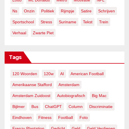
Lotto
Mc Donalds
Metro
Motivatie
NFL
Ns
Onzin
Politiek
Rijmpje
Satire
Schrijven
Sportschool
Stress
Suriname
Tekst
Trein
Verhaal
Zwarte Piet
Tags
120 Woorden
120w
AI
American Football
Amerikaanse Stafford
Amsterdam
Amsterdam Zuidoost
Autobiografisch
Big Mac
Bijlmer
Bus
ChatGPT
Column
Discriminatie
Eindhoven
Fitness
Football
Foto
Frenzy Plantation
Gedicht
Geld
Geld Verdienen