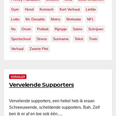
Gym
Hond
Komisch
Kort Verhaal
Liefde
Lotto
Mc Donalds
Metro
Motivatie
NFL
Ns
Onzin
Politiek
Rijmpje
Satire
Schrijven
Sportschool
Stress
Suriname
Tekst
Trein
Verhaal
Zwarte Piet
VERHALEN
Vervelende Supporters
Vervelende supporters, een hekel heb ik eraan
Schreeuwende, scheldende supporters. Bah. Zelf
ben ik er af en toe ook één.…