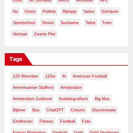
Lotto
Mc Donalds
Metro
Motivatie
NFL
Ns
Onzin
Politiek
Rijmpje
Satire
Schrijven
Sportschool
Stress
Suriname
Tekst
Trein
Verhaal
Zwarte Piet
Tags
120 Woorden
120w
AI
American Football
Amerikaanse Stafford
Amsterdam
Amsterdam Zuidoost
Autobiografisch
Big Mac
Bijlmer
Bus
ChatGPT
Column
Discriminatie
Eindhoven
Fitness
Football
Foto
Frenzy Plantation
Gedicht
Geld
Geld Verdienen