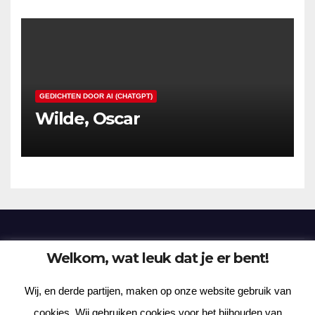
GEDICHTEN DOOR AI (CHATGPT)
Wilde, Oscar
Welkom, wat leuk dat je er bent!
Frenzy Plantation
Wij, en derde partijen, maken op onze website gebruik van
Korte verhalen, kortere gedichten, lange gedachten
cookies. Wij gebruiken cookies voor het bijhouden van