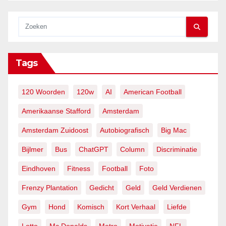
Tags
120 Woorden
120w
AI
American Football
Amerikaanse Stafford
Amsterdam
Amsterdam Zuidoost
Autobiografisch
Big Mac
Bijlmer
Bus
ChatGPT
Column
Discriminatie
Eindhoven
Fitness
Football
Foto
Frenzy Plantation
Gedicht
Geld
Geld Verdienen
Gym
Hond
Komisch
Kort Verhaal
Liefde