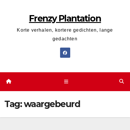
Ga
naar
Frenzy Plantation
de
inhoud
Korte verhalen, kortere gedichten, lange
gedachten
Tag:
waargebeurd