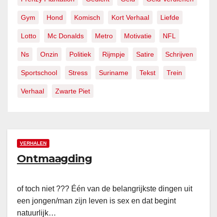
Gym
Hond
Komisch
Kort Verhaal
Liefde
Lotto
Mc Donalds
Metro
Motivatie
NFL
Ns
Onzin
Politiek
Rijmpje
Satire
Schrijven
Sportschool
Stress
Suriname
Tekst
Trein
Verhaal
Zwarte Piet
VERHALEN
Ontmaagding
of toch niet ??? Één van de belangrijkste dingen uit
een jongen/man zijn leven is sex en dat begint
natuurlijk…