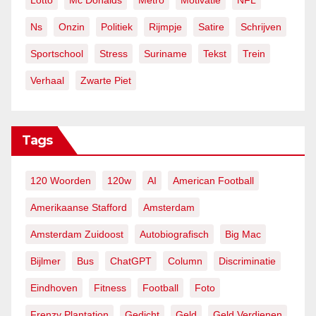
Lotto
Mc Donalds
Metro
Motivatie
NFL
Ns
Onzin
Politiek
Rijmpje
Satire
Schrijven
Sportschool
Stress
Suriname
Tekst
Trein
Verhaal
Zwarte Piet
Tags
120 Woorden
120w
AI
American Football
Amerikaanse Stafford
Amsterdam
Amsterdam Zuidoost
Autobiografisch
Big Mac
Bijlmer
Bus
ChatGPT
Column
Discriminatie
Eindhoven
Fitness
Football
Foto
Frenzy Plantation
Gedicht
Geld
Geld Verdienen