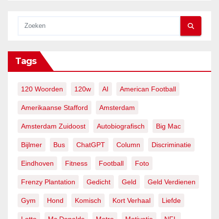
Tags
120 Woorden
120w
AI
American Football
Amerikaanse Stafford
Amsterdam
Amsterdam Zuidoost
Autobiografisch
Big Mac
Bijlmer
Bus
ChatGPT
Column
Discriminatie
Eindhoven
Fitness
Football
Foto
Frenzy Plantation
Gedicht
Geld
Geld Verdienen
Gym
Hond
Komisch
Kort Verhaal
Liefde