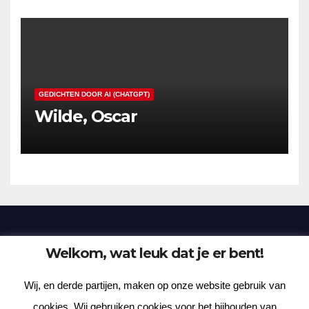
GEDICHTEN DOOR AI (CHATGPT)
Wilde, Oscar
Welkom, wat leuk dat je er bent!
Frenzy Plantation
Wij, en derde partijen, maken op onze website gebruik van
Korte verhalen, kortere gedichten, lange gedachten
cookies. Wij gebruiken cookies voor het bijhouden van