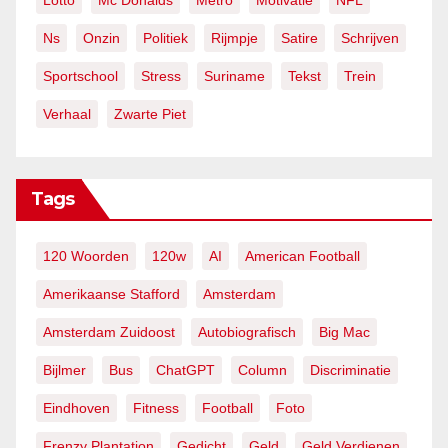
Lotto
Mc Donalds
Metro
Motivatie
NFL
Ns
Onzin
Politiek
Rijmpje
Satire
Schrijven
Sportschool
Stress
Suriname
Tekst
Trein
Verhaal
Zwarte Piet
Tags
120 Woorden
120w
AI
American Football
Amerikaanse Stafford
Amsterdam
Amsterdam Zuidoost
Autobiografisch
Big Mac
Bijlmer
Bus
ChatGPT
Column
Discriminatie
Eindhoven
Fitness
Football
Foto
Frenzy Plantation
Gedicht
Geld
Geld Verdienen