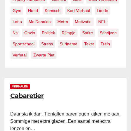
Gym
Hond
Komisch
Kort Verhaal
Liefde
Lotto
Mc Donalds
Metro
Motivatie
NFL
Ns
Onzin
Politiek
Rijmpje
Satire
Schrijven
Sportschool
Stress
Suriname
Tekst
Trein
Verhaal
Zwarte Piet
VERHALEN
Cabaretier
Daar sta ik dan. Tientallen paren ogen kijken me aan.
Sommige met extra glazen. Een aantal met extra
lenzen en…