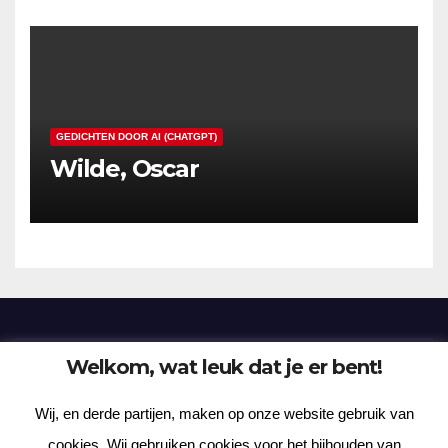
GEDICHTEN DOOR AI (CHATGPT)
Wilde, Oscar
Welkom, wat leuk dat je er bent!
Frenzy Plantation
Wij, en derde partijen, maken op onze website gebruik van
Korte verhalen, kortere gedichten, lange gedachten
cookies. Wij gebruiken cookies voor het bijhouden van