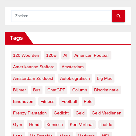
Tags
120 Woorden
120w
AI
American Football
Amerikaanse Stafford
Amsterdam
Amsterdam Zuidoost
Autobiografisch
Big Mac
Bijlmer
Bus
ChatGPT
Column
Discriminatie
Eindhoven
Fitness
Football
Foto
Frenzy Plantation
Gedicht
Geld
Geld Verdienen
Gym
Hond
Komisch
Kort Verhaal
Liefde