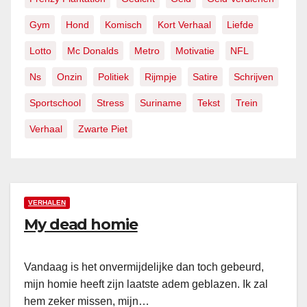
Gym
Hond
Komisch
Kort Verhaal
Liefde
Lotto
Mc Donalds
Metro
Motivatie
NFL
Ns
Onzin
Politiek
Rijmpje
Satire
Schrijven
Sportschool
Stress
Suriname
Tekst
Trein
Verhaal
Zwarte Piet
VERHALEN
My dead homie
Vandaag is het onvermijdelijke dan toch gebeurd,
mijn homie heeft zijn laatste adem geblazen. Ik zal
hem zeker missen, mijn…