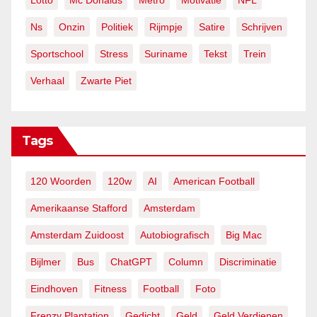
Lotto
Mc Donalds
Metro
Motivatie
NFL
Ns
Onzin
Politiek
Rijmpje
Satire
Schrijven
Sportschool
Stress
Suriname
Tekst
Trein
Verhaal
Zwarte Piet
Tags
120 Woorden
120w
AI
American Football
Amerikaanse Stafford
Amsterdam
Amsterdam Zuidoost
Autobiografisch
Big Mac
Bijlmer
Bus
ChatGPT
Column
Discriminatie
Eindhoven
Fitness
Football
Foto
Frenzy Plantation
Gedicht
Geld
Geld Verdienen