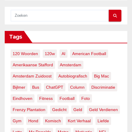
Tags
120 Woorden
120w
AI
American Football
Amerikaanse Stafford
Amsterdam
Amsterdam Zuidoost
Autobiografisch
Big Mac
Bijlmer
Bus
ChatGPT
Column
Discriminatie
Eindhoven
Fitness
Football
Foto
Frenzy Plantation
Gedicht
Geld
Geld Verdienen
Gym
Hond
Komisch
Kort Verhaal
Liefde