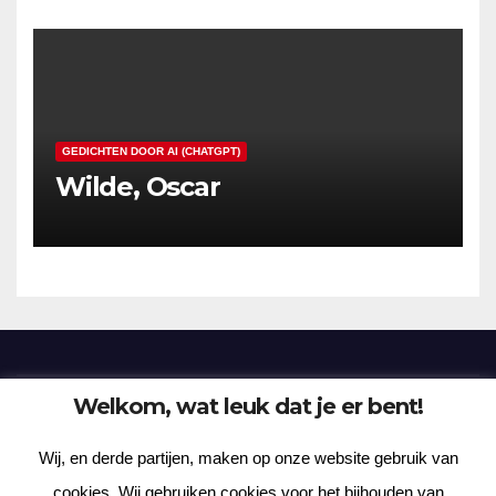
GEDICHTEN DOOR AI (CHATGPT)
Wilde, Oscar
Welkom, wat leuk dat je er bent!
Frenzy Plantation
Wij, en derde partijen, maken op onze website gebruik van
Korte verhalen, kortere gedichten, lange gedachten
cookies. Wij gebruiken cookies voor het bijhouden van