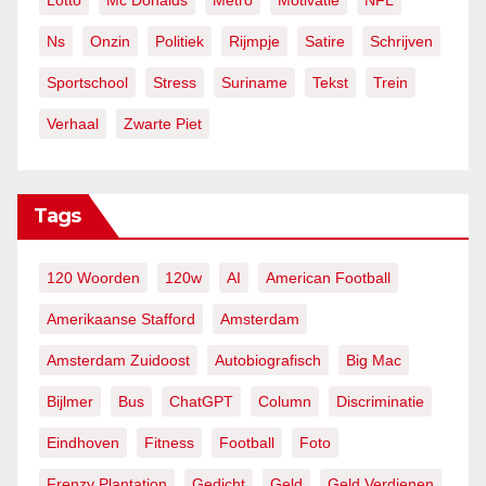
Lotto
Mc Donalds
Metro
Motivatie
NFL
Ns
Onzin
Politiek
Rijmpje
Satire
Schrijven
Sportschool
Stress
Suriname
Tekst
Trein
Verhaal
Zwarte Piet
Tags
120 Woorden
120w
AI
American Football
Amerikaanse Stafford
Amsterdam
Amsterdam Zuidoost
Autobiografisch
Big Mac
Bijlmer
Bus
ChatGPT
Column
Discriminatie
Eindhoven
Fitness
Football
Foto
Frenzy Plantation
Gedicht
Geld
Geld Verdienen