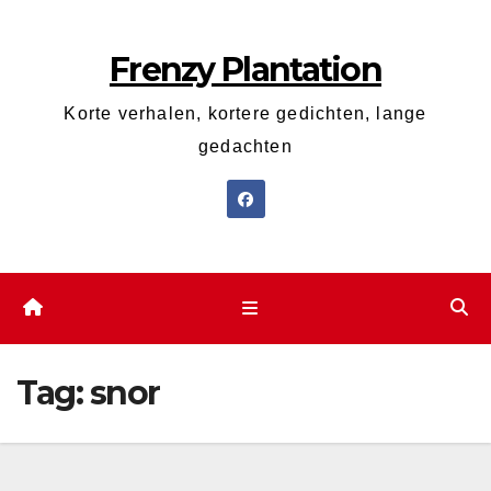
Ga
naar
Frenzy Plantation
de
inhoud
Korte verhalen, kortere gedichten, lange
gedachten
Tag:
snor