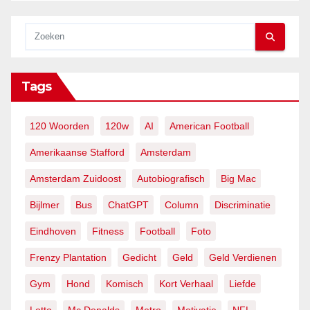
Tags
120 Woorden
120w
AI
American Football
Amerikaanse Stafford
Amsterdam
Amsterdam Zuidoost
Autobiografisch
Big Mac
Bijlmer
Bus
ChatGPT
Column
Discriminatie
Eindhoven
Fitness
Football
Foto
Frenzy Plantation
Gedicht
Geld
Geld Verdienen
Gym
Hond
Komisch
Kort Verhaal
Liefde