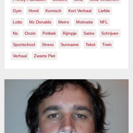
Gym
Hond
Komisch
Kort Verhaal
Liefde
Lotto
Mc Donalds
Metro
Motivatie
NFL
Ns
Onzin
Politiek
Rijmpje
Satire
Schrijven
Sportschool
Stress
Suriname
Tekst
Trein
Verhaal
Zwarte Piet