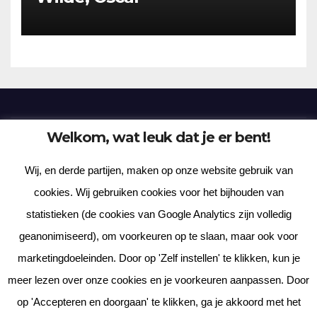
Welkom, wat leuk dat je er bent!
Frenzy Plantation
Wij, en derde partijen, maken op onze website gebruik van
Korte verhalen, kortere gedichten, lange gedachten
cookies. Wij gebruiken cookies voor het bijhouden van
statistieken (de cookies van Google Analytics zijn volledig
geanonimiseerd), om voorkeuren op te slaan, maar ook voor
marketingdoeleinden. Door op 'Zelf instellen' te klikken, kun je
meer lezen over onze cookies en je voorkeuren aanpassen. Door
Met trots aangedreven door WordPress
|
Thema: News Way door
op 'Accepteren en doorgaan' te klikken, ga je akkoord met het
Themeansar
.