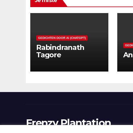
Je miste
GEDICHTEN DOOR AI (CHATGPT)
Rabindranath
GEDI
Tagore
An
Frenzy Plantation