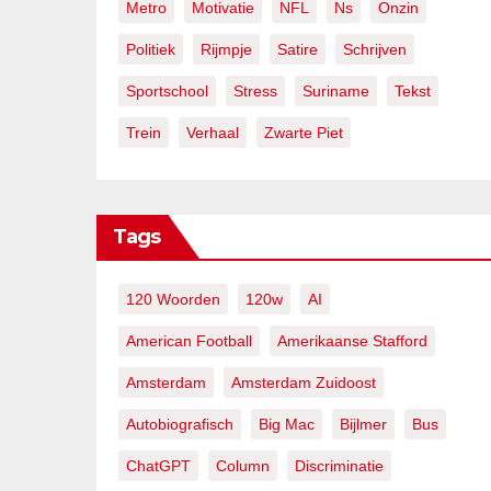
Metro
Motivatie
NFL
Ns
Onzin
Politiek
Rijmpje
Satire
Schrijven
Sportschool
Stress
Suriname
Tekst
Trein
Verhaal
Zwarte Piet
Tags
120 Woorden
120w
AI
American Football
Amerikaanse Stafford
Amsterdam
Amsterdam Zuidoost
Autobiografisch
Big Mac
Bijlmer
Bus
ChatGPT
Column
Discriminatie