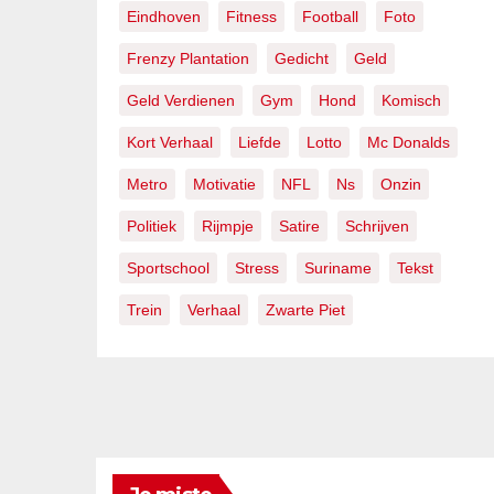
Eindhoven
Fitness
Football
Foto
Frenzy Plantation
Gedicht
Geld
Geld Verdienen
Gym
Hond
Komisch
Kort Verhaal
Liefde
Lotto
Mc Donalds
Metro
Motivatie
NFL
Ns
Onzin
Politiek
Rijmpje
Satire
Schrijven
Sportschool
Stress
Suriname
Tekst
Trein
Verhaal
Zwarte Piet