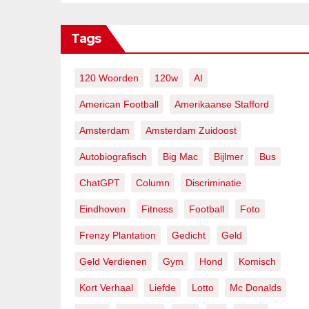
Tags
120 Woorden
120w
AI
American Football
Amerikaanse Stafford
Amsterdam
Amsterdam Zuidoost
Autobiografisch
Big Mac
Bijlmer
Bus
ChatGPT
Column
Discriminatie
Eindhoven
Fitness
Football
Foto
Frenzy Plantation
Gedicht
Geld
Geld Verdienen
Gym
Hond
Komisch
Kort Verhaal
Liefde
Lotto
Mc Donalds