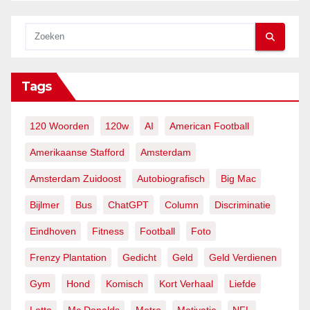
Tags
120 Woorden
120w
AI
American Football
Amerikaanse Stafford
Amsterdam
Amsterdam Zuidoost
Autobiografisch
Big Mac
Bijlmer
Bus
ChatGPT
Column
Discriminatie
Eindhoven
Fitness
Football
Foto
Frenzy Plantation
Gedicht
Geld
Geld Verdienen
Gym
Hond
Komisch
Kort Verhaal
Liefde