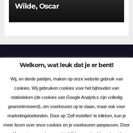
Wilde, Oscar
Welkom, wat leuk dat je er bent!
Frenzy Plantation
Wij, en derde partijen, maken op onze website gebruik van
Korte verhalen, kortere gedichten, lange gedachten
cookies. Wij gebruiken cookies voor het bijhouden van
statistieken (de cookies van Google Analytics zijn volledig
geanonimiseerd), om voorkeuren op te slaan, maar ook voor
marketingdoeleinden. Door op 'Zelf instellen' te klikken, kun je
meer lezen over onze cookies en je voorkeuren aanpassen. Door
Met trots aangedreven door WordPress
|
Thema: News Way door