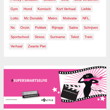
Gym
Hond
Komisch
Kort Verhaal
Liefde
Lotto
Mc Donalds
Metro
Motivatie
NFL
Ns
Onzin
Politiek
Rijmpje
Satire
Schrijven
Sportschool
Stress
Suriname
Tekst
Trein
Verhaal
Zwarte Piet