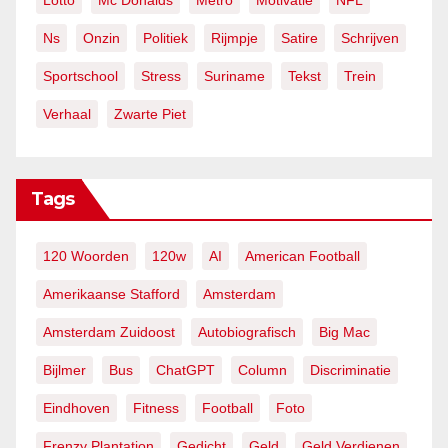
Lotto
Mc Donalds
Metro
Motivatie
NFL
Ns
Onzin
Politiek
Rijmpje
Satire
Schrijven
Sportschool
Stress
Suriname
Tekst
Trein
Verhaal
Zwarte Piet
Tags
120 Woorden
120w
AI
American Football
Amerikaanse Stafford
Amsterdam
Amsterdam Zuidoost
Autobiografisch
Big Mac
Bijlmer
Bus
ChatGPT
Column
Discriminatie
Eindhoven
Fitness
Football
Foto
Frenzy Plantation
Gedicht
Geld
Geld Verdienen