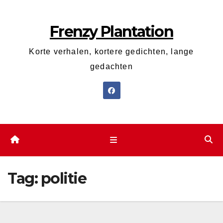
Ga
naar
Frenzy Plantation
de
inhoud
Korte verhalen, kortere gedichten, lange
gedachten
Tag:
politie