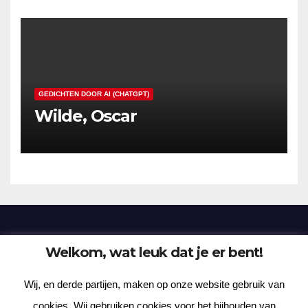
GEDICHTEN DOOR AI (CHATGPT)
Wilde, Oscar
Welkom, wat leuk dat je er bent!
Frenzy Plantation
Wij, en derde partijen, maken op onze website gebruik van
Korte verhalen, kortere gedichten, lange gedachten
cookies. Wij gebruiken cookies voor het bijhouden van