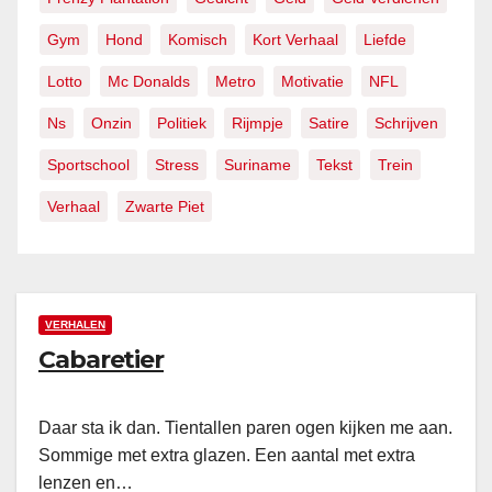
Gym
Hond
Komisch
Kort Verhaal
Liefde
Lotto
Mc Donalds
Metro
Motivatie
NFL
Ns
Onzin
Politiek
Rijmpje
Satire
Schrijven
Sportschool
Stress
Suriname
Tekst
Trein
Verhaal
Zwarte Piet
VERHALEN
Cabaretier
Daar sta ik dan. Tientallen paren ogen kijken me aan.
Sommige met extra glazen. Een aantal met extra
lenzen en…