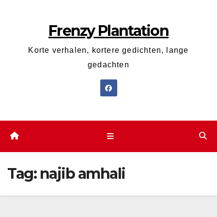
Ga
naar
Frenzy Plantation
de
inhoud
Korte verhalen, kortere gedichten, lange
gedachten
Tag:
najib amhali