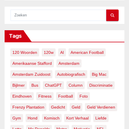
Tags
120 Woorden
120w
AI
American Football
Amerikaanse Stafford
Amsterdam
Amsterdam Zuidoost
Autobiografisch
Big Mac
Bijlmer
Bus
ChatGPT
Column
Discriminatie
Eindhoven
Fitness
Football
Foto
Frenzy Plantation
Gedicht
Geld
Geld Verdienen
Gym
Hond
Komisch
Kort Verhaal
Liefde