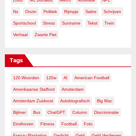
Lotto
Mc Donalds
Metro
Motivatie
NFL
Ns
Onzin
Politiek
Rijmpje
Satire
Schrijven
Sportschool
Stress
Suriname
Tekst
Trein
Verhaal
Zwarte Piet
Tags
120 Woorden
120w
AI
American Football
Amerikaanse Stafford
Amsterdam
Amsterdam Zuidoost
Autobiografisch
Big Mac
Bijlmer
Bus
ChatGPT
Column
Discriminatie
Eindhoven
Fitness
Football
Foto
Frenzy Plantation
Gedicht
Geld
Geld Verdienen