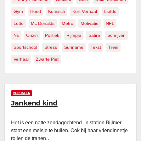
Gym
Hond
Komisch
Kort Verhaal
Liefde
Lotto
Mc Donalds
Metro
Motivatie
NFL
Ns
Onzin
Politiek
Rijmpje
Satire
Schrijven
Sportschool
Stress
Suriname
Tekst
Trein
Verhaal
Zwarte Piet
VERHALEN
Jankend kind
Het is een natte zondagochtend. In station Bijlmer
staat een meisje te huilen. Ook bij haar vriendinnetje
rollen de tranen…