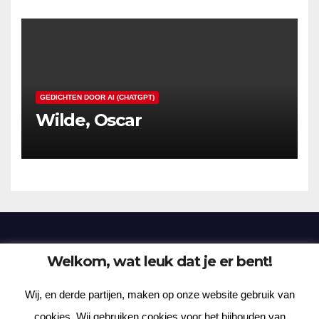
GEDICHTEN DOOR AI (CHATGPT)
Wilde, Oscar
Welkom, wat leuk dat je er bent!
Frenzy Plantation
Wij, en derde partijen, maken op onze website gebruik van
Korte verhalen, kortere gedichten, lange gedachten
cookies. Wij gebruiken cookies voor het bijhouden van