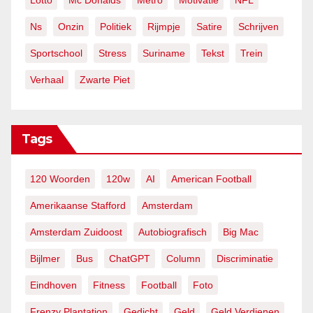
Lotto
Mc Donalds
Metro
Motivatie
NFL
Ns
Onzin
Politiek
Rijmpje
Satire
Schrijven
Sportschool
Stress
Suriname
Tekst
Trein
Verhaal
Zwarte Piet
Tags
120 Woorden
120w
AI
American Football
Amerikaanse Stafford
Amsterdam
Amsterdam Zuidoost
Autobiografisch
Big Mac
Bijlmer
Bus
ChatGPT
Column
Discriminatie
Eindhoven
Fitness
Football
Foto
Frenzy Plantation
Gedicht
Geld
Geld Verdienen