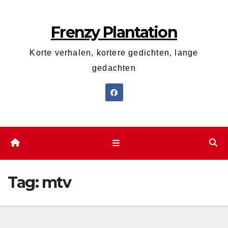
Ga
naar
Frenzy Plantation
de
inhoud
Korte verhalen, kortere gedichten, lange
gedachten
Tag:
mtv