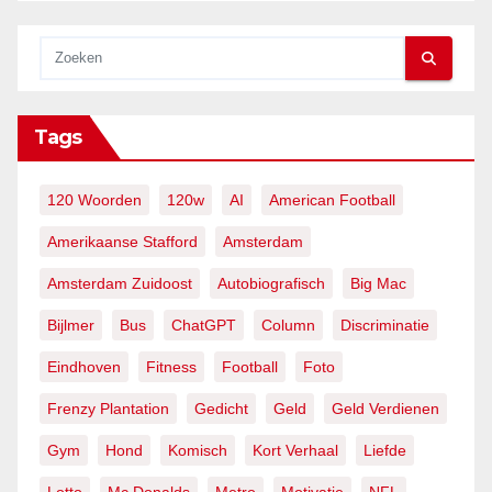
Tags
120 Woorden
120w
AI
American Football
Amerikaanse Stafford
Amsterdam
Amsterdam Zuidoost
Autobiografisch
Big Mac
Bijlmer
Bus
ChatGPT
Column
Discriminatie
Eindhoven
Fitness
Football
Foto
Frenzy Plantation
Gedicht
Geld
Geld Verdienen
Gym
Hond
Komisch
Kort Verhaal
Liefde