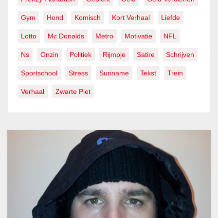
Gym
Hond
Komisch
Kort Verhaal
Liefde
Lotto
Mc Donalds
Metro
Motivatie
NFL
Ns
Onzin
Politiek
Rijmpje
Satire
Schrijven
Sportschool
Stress
Suriname
Tekst
Trein
Verhaal
Zwarte Piet