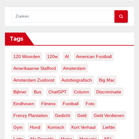
Tags
120 Woorden
120w
AI
American Football
Amerikaanse Stafford
Amsterdam
Amsterdam Zuidoost
Autobiografisch
Big Mac
Bijlmer
Bus
ChatGPT
Column
Discriminatie
Eindhoven
Fitness
Football
Foto
Frenzy Plantation
Gedicht
Geld
Geld Verdienen
Gym
Hond
Komisch
Kort Verhaal
Liefde