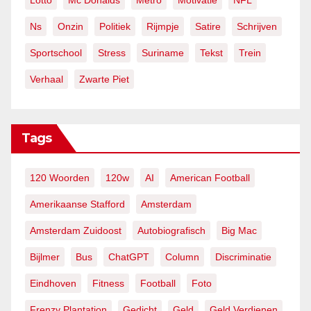
Lotto
Mc Donalds
Metro
Motivatie
NFL
Ns
Onzin
Politiek
Rijmpje
Satire
Schrijven
Sportschool
Stress
Suriname
Tekst
Trein
Verhaal
Zwarte Piet
Tags
120 Woorden
120w
AI
American Football
Amerikaanse Stafford
Amsterdam
Amsterdam Zuidoost
Autobiografisch
Big Mac
Bijlmer
Bus
ChatGPT
Column
Discriminatie
Eindhoven
Fitness
Football
Foto
Frenzy Plantation
Gedicht
Geld
Geld Verdienen