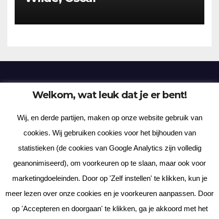
Welkom, wat leuk dat je er bent!
Frenzy Plantation
Wij, en derde partijen, maken op onze website gebruik van
Korte verhalen, kortere gedichten, lange gedachten
cookies. Wij gebruiken cookies voor het bijhouden van
statistieken (de cookies van Google Analytics zijn volledig
geanonimiseerd), om voorkeuren op te slaan, maar ook voor
marketingdoeleinden. Door op 'Zelf instellen' te klikken, kun je
meer lezen over onze cookies en je voorkeuren aanpassen. Door
Met trots aangedreven door WordPress
|
Thema: News Way door
op 'Accepteren en doorgaan' te klikken, ga je akkoord met het
Themeansar
.