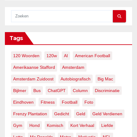
Tags
120 Woorden
120w
AI
American Football
Amerikaanse Stafford
Amsterdam
Amsterdam Zuidoost
Autobiografisch
Big Mac
Bijlmer
Bus
ChatGPT
Column
Discriminatie
Eindhoven
Fitness
Football
Foto
Frenzy Plantation
Gedicht
Geld
Geld Verdienen
Gym
Hond
Komisch
Kort Verhaal
Liefde