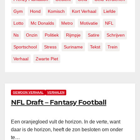
Gym
Hond
Komisch
Kort Verhaal
Liefde
Lotto
Mc Donalds
Metro
Motivatie
NFL
Ns
Onzin
Politiek
Rijmpje
Satire
Schrijven
Sportschool
Stress
Suriname
Tekst
Trein
Verhaal
Zwarte Piet
GEWOON VERHAAL
VERHALEN
NFL Draft – Fantasy Football
Een oranjegloed vult de horizon. In de verte, want
daar is de horizon, heeft de zon besloten om onder
te…