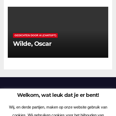
GEDICHTEN DOOR AI (CHATGPT)
Wilde, Oscar
Welkom, wat leuk dat je er bent!
Frenzy Plantation
Wij, en derde partijen, maken op onze website gebruik van
Korte verhalen, kortere gedichten, lange gedachten
cookies. Wij gebruiken cookies voor het bijhouden van