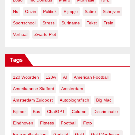
Lotto
Mc Donalds
Metro
Motivatie
NFL
Ns
Onzin
Politiek
Rijmpje
Satire
Schrijven
Sportschool
Stress
Suriname
Tekst
Trein
Verhaal
Zwarte Piet
Tags
120 Woorden
120w
AI
American Football
Amerikaanse Stafford
Amsterdam
Amsterdam Zuidoost
Autobiografisch
Big Mac
Bijlmer
Bus
ChatGPT
Column
Discriminatie
Eindhoven
Fitness
Football
Foto
Frenzy Plantation
Gedicht
Geld
Geld Verdienen